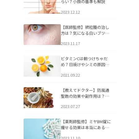
らい？小顔の基準も解説
2023.12.12
【医師監修】稗粒腫の治し
方は？気になる白いブツブ
ツの原因と自宅でできるケ
2023.11.17
アについて
ビタミンCは朝つけちゃだ
め？日焼けやシミの原因に
なるってホント？
2021.09.22
【教えてドクター】防風通
聖散の効果や副作用は？長
期服用は危険なの？
2023.07.27
【薬剤師監修】ミヤBM錠に
痩せる効果は本当にある
の？
2023.11.10