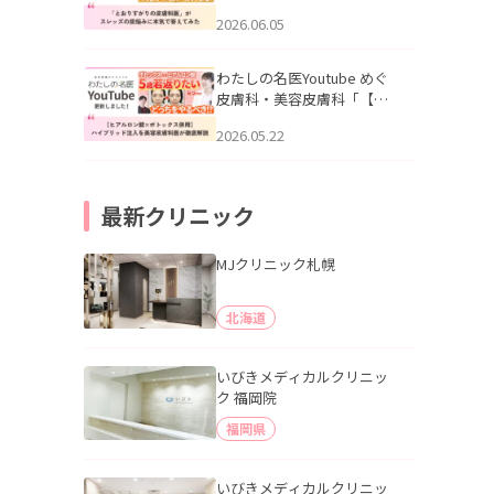
りすがりの皮膚科医”がスレ
2026.06.05
ッズの肌悩みに本気で答え
てみた」を公開いたしまし
た。
わたしの名医Youtube めぐ
皮膚科・美容皮膚科「【ヒ
アルロン酸×ボトックス併
2026.05.22
用】ハイブリッド注入を美
容皮膚科医が徹底解説」を
公開いたしました。
最新クリニック
MJクリニック札幌
北海道
いびきメディカルクリニッ
ク 福岡院
福岡県
いびきメディカルクリニッ