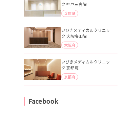
ク 神戸三宮院
兵庫県
いびきメディカルクリニッ
ク 大阪梅田院
大阪府
いびきメディカルクリニッ
ク 京都院
京都府
Facebook