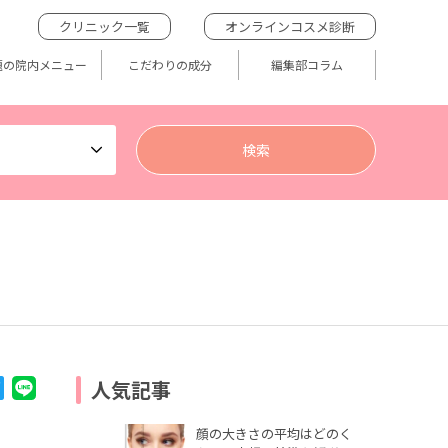
クリニック一覧
オンラインコスメ診断
題の院内メニュー
こだわりの成分
編集部コラム
人気記事
顔の大きさの平均はどのく