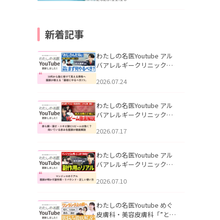
新着記事
わたしの名医Youtube アル
バアレルギークリニック札
幌「30代から急に老けて見
2026.07.24
える男性へ｜医師が教える
「最初にやるべき3つ」」を
公開いたしました。
わたしの名医Youtube アル
バアレルギークリニック札
幌「赤ら顔・酒さ・ニキビ
2026.07.17
跡にVビームは効く？向いて
いる赤みを医師が徹底解
説」を公開いたしました。
わたしの名医Youtube アル
バアレルギークリニック札
幌「マンジャロのリアル｜
2026.07.10
医師が明かす副作用・リバ
ウンド・正しい使い方」を
公開いたしました。
わたしの名医Youtube めぐ
皮膚科・美容皮膚科「”とお