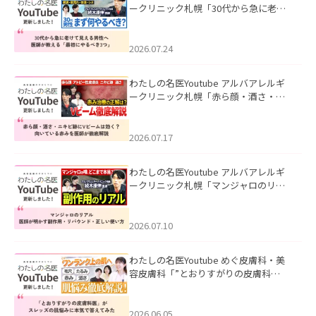
ークリニック札幌「30代から急に老け
て見える男性へ｜医師が教える「最初
にやるべき3つ」」を公開いたしまし
た。
2026.07.24
わたしの名医Youtube アルバアレルギ
ークリニック札幌「赤ら顔・酒さ・ニ
キビ跡にVビームは効く？向いている赤
みを医師が徹底解説」を公開いたしま
した。
2026.07.17
わたしの名医Youtube アルバアレルギ
ークリニック札幌「マンジャロのリア
ル｜医師が明かす副作用・リバウン
ド・正しい使い方」を公開いたしまし
た。
2026.07.10
わたしの名医Youtube めぐ皮膚科・美
容皮膚科「”とおりすがりの皮膚科
医”がスレッズの肌悩みに本気で答えて
みた」を公開いたしました。
2026.06.05