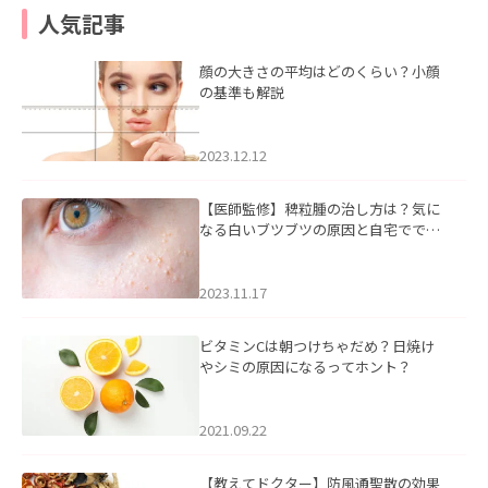
人気記事
顔の大きさの平均はどのくらい？小顔
の基準も解説
2023.12.12
【医師監修】稗粒腫の治し方は？気に
なる白いブツブツの原因と自宅ででき
るケアについて
2023.11.17
ビタミンCは朝つけちゃだめ？日焼け
やシミの原因になるってホント？
2021.09.22
【教えてドクター】防風通聖散の効果