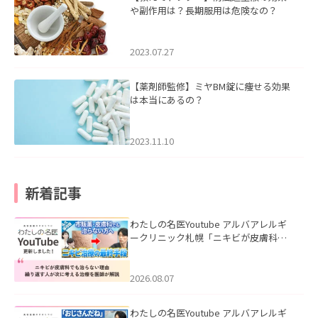
や副作用は？長期服用は危険なの？
2023.07.27
【薬剤師監修】ミヤBM錠に痩せる効果
は本当にあるの？
2023.11.10
新着記事
わたしの名医Youtube アルバアレルギ
ークリニック札幌「ニキビが皮膚科で
も治らない理由｜繰り返す人が次に考
える治療を医師が解説」を公開いたし
ました。
2026.08.07
わたしの名医Youtube アルバアレルギ