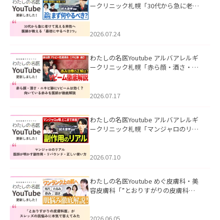
ークリニック札幌「30代から急に老け
て見える男性へ｜医師が教える「最初
にやるべき3つ」」を公開いたしまし
た。
2026.07.24
わたしの名医Youtube アルバアレルギ
ークリニック札幌「赤ら顔・酒さ・ニ
キビ跡にVビームは効く？向いている赤
みを医師が徹底解説」を公開いたしま
した。
2026.07.17
わたしの名医Youtube アルバアレルギ
ークリニック札幌「マンジャロのリア
ル｜医師が明かす副作用・リバウン
ド・正しい使い方」を公開いたしまし
た。
2026.07.10
わたしの名医Youtube めぐ皮膚科・美
容皮膚科「”とおりすがりの皮膚科
医”がスレッズの肌悩みに本気で答えて
みた」を公開いたしました。
2026.06.05