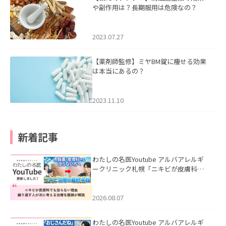
や副作用は？長期服用は危険なの？
2023.07.27
【薬剤師監修】ミヤBM錠に痩せる効果
は本当にあるの？
2023.11.10
新着記事
わたしの名医Youtube アルバアレルギ
ークリニック札幌「ニキビが皮膚科で
も治らない理由｜繰り返す人が次に考
える治療を医師が解説」を公開いたし
ました。
2026.08.07
わたしの名医Youtube アルバアレルギ