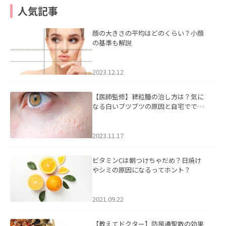
人気記事
顔の大きさの平均はどのくらい？小顔
の基準も解説
2023.12.12
【医師監修】稗粒腫の治し方は？気に
なる白いブツブツの原因と自宅ででき
るケアについて
2023.11.17
ビタミンCは朝つけちゃだめ？日焼け
やシミの原因になるってホント？
2021.09.22
【教えてドクター】防風通聖散の効果