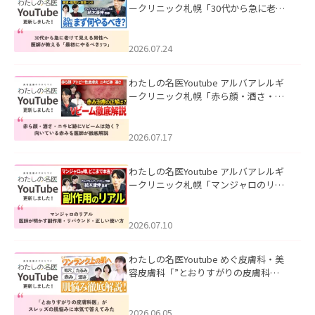
ークリニック札幌「30代から急に老け
て見える男性へ｜医師が教える「最初
にやるべき3つ」」を公開いたしまし
た。
2026.07.24
わたしの名医Youtube アルバアレルギ
ークリニック札幌「赤ら顔・酒さ・ニ
キビ跡にVビームは効く？向いている赤
みを医師が徹底解説」を公開いたしま
した。
2026.07.17
わたしの名医Youtube アルバアレルギ
ークリニック札幌「マンジャロのリア
ル｜医師が明かす副作用・リバウン
ド・正しい使い方」を公開いたしまし
た。
2026.07.10
わたしの名医Youtube めぐ皮膚科・美
容皮膚科「”とおりすがりの皮膚科
医”がスレッズの肌悩みに本気で答えて
みた」を公開いたしました。
2026.06.05