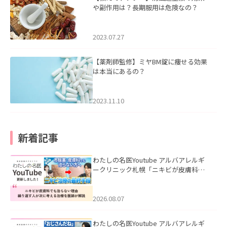
や副作用は？長期服用は危険なの？
2023.07.27
【薬剤師監修】ミヤBM錠に痩せる効果
は本当にあるの？
2023.11.10
新着記事
わたしの名医Youtube アルバアレルギ
ークリニック札幌「ニキビが皮膚科で
も治らない理由｜繰り返す人が次に考
える治療を医師が解説」を公開いたし
ました。
2026.08.07
わたしの名医Youtube アルバアレルギ