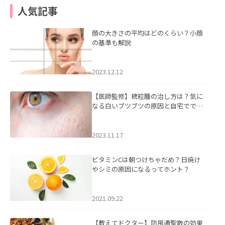
人気記事
顔の大きさの平均はどのくらい？小顔
の基準も解説
2023.12.12
【医師監修】稗粒腫の治し方は？気に
なる白いブツブツの原因と自宅ででき
るケアについて
2023.11.17
ビタミンCは朝つけちゃだめ？日焼け
やシミの原因になるってホント？
2021.09.22
【教えてドクター】防風通聖散の効果