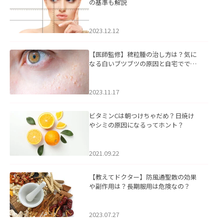
の基準も解説
2023.12.12
【医師監修】稗粒腫の治し方は？気に
なる白いブツブツの原因と自宅ででき
るケアについて
2023.11.17
ビタミンCは朝つけちゃだめ？日焼け
やシミの原因になるってホント？
2021.09.22
【教えてドクター】防風通聖散の効果
や副作用は？長期服用は危険なの？
2023.07.27