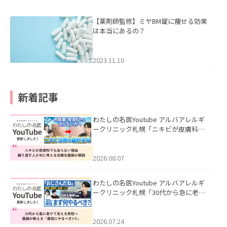
【薬剤師監修】ミヤBM錠に痩せる効果
は本当にあるの？
2023.11.10
新着記事
わたしの名医Youtube アルバアレルギ
ークリニック札幌「ニキビが皮膚科で
も治らない理由｜繰り返す人が次に考
える治療を医師が解説」を公開いたし
ました。
2026.08.07
わたしの名医Youtube アルバアレルギ
ークリニック札幌「30代から急に老け
て見える男性へ｜医師が教える「最初
にやるべき3つ」」を公開いたしまし
た。
2026.07.24