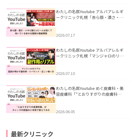
わたしの名医Youtube アルバアレルギ
ークリニック札幌「赤ら顔・酒さ・ニ
キビ跡にVビームは効く？向いている赤
みを医師が徹底解説」を公開いたしま
した。
2026.07.17
わたしの名医Youtube アルバアレルギ
ークリニック札幌「マンジャロのリア
ル｜医師が明かす副作用・リバウン
ド・正しい使い方」を公開いたしまし
た。
2026.07.10
わたしの名医Youtube めぐ皮膚科・美
容皮膚科「”とおりすがりの皮膚科
医”がスレッズの肌悩みに本気で答えて
みた」を公開いたしました。
2026.06.05
最新クリニック