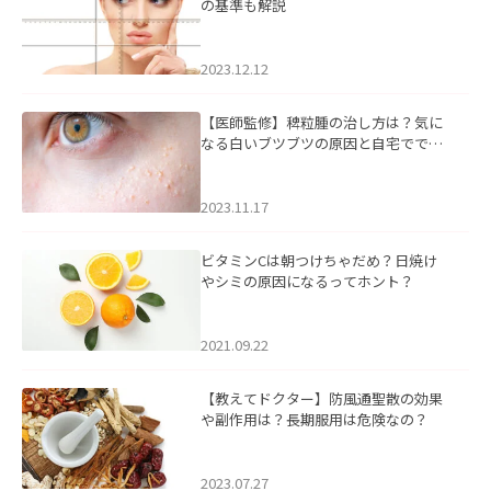
の基準も解説
2023.12.12
【医師監修】稗粒腫の治し方は？気に
なる白いブツブツの原因と自宅ででき
るケアについて
2023.11.17
ビタミンCは朝つけちゃだめ？日焼け
やシミの原因になるってホント？
2021.09.22
【教えてドクター】防風通聖散の効果
や副作用は？長期服用は危険なの？
2023.07.27