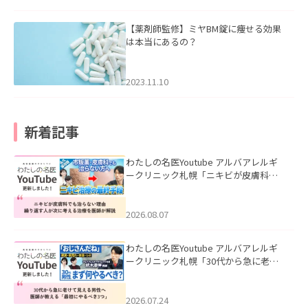
【薬剤師監修】ミヤBM錠に痩せる効果
は本当にあるの？
2023.11.10
新着記事
わたしの名医Youtube アルバアレルギ
ークリニック札幌「ニキビが皮膚科で
も治らない理由｜繰り返す人が次に考
える治療を医師が解説」を公開いたし
ました。
2026.08.07
わたしの名医Youtube アルバアレルギ
ークリニック札幌「30代から急に老け
て見える男性へ｜医師が教える「最初
にやるべき3つ」」を公開いたしまし
た。
2026.07.24