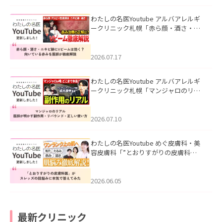
わたしの名医Youtube アルバアレルギ
ークリニック札幌「赤ら顔・酒さ・ニ
キビ跡にVビームは効く？向いている赤
みを医師が徹底解説」を公開いたしま
した。
2026.07.17
わたしの名医Youtube アルバアレルギ
ークリニック札幌「マンジャロのリア
ル｜医師が明かす副作用・リバウン
ド・正しい使い方」を公開いたしまし
た。
2026.07.10
わたしの名医Youtube めぐ皮膚科・美
容皮膚科「”とおりすがりの皮膚科
医”がスレッズの肌悩みに本気で答えて
みた」を公開いたしました。
2026.06.05
最新クリニック