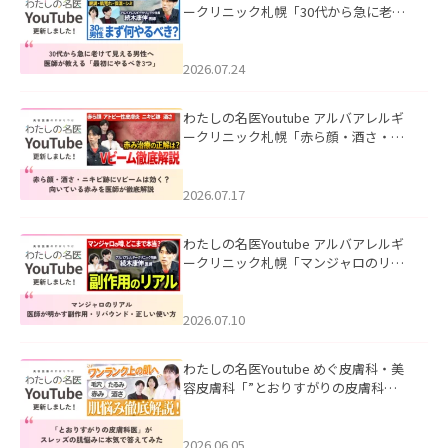
ークリニック札幌「30代から急に老け
て見える男性へ｜医師が教える「最初
にやるべき3つ」」を公開いたしまし
た。
2026.07.24
わたしの名医Youtube アルバアレルギ
ークリニック札幌「赤ら顔・酒さ・ニ
キビ跡にVビームは効く？向いている赤
みを医師が徹底解説」を公開いたしま
した。
2026.07.17
わたしの名医Youtube アルバアレルギ
ークリニック札幌「マンジャロのリア
ル｜医師が明かす副作用・リバウン
ド・正しい使い方」を公開いたしまし
た。
2026.07.10
わたしの名医Youtube めぐ皮膚科・美
容皮膚科「”とおりすがりの皮膚科
医”がスレッズの肌悩みに本気で答えて
みた」を公開いたしました。
2026.06.05