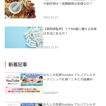
や副作用は？長期服用は危険なの？
2023.07.27
【薬剤師監修】ミヤBM錠に痩せる効果
は本当にあるの？
2023.11.10
新着記事
わたしの名医Youtube アルバアレルギ
ークリニック札幌「ニキビが皮膚科で
も治らない理由｜繰り返す人が次に考
える治療を医師が解説」を公開いたし
ました。
2026.08.07
わたしの名医Youtube アルバアレルギ