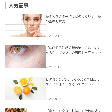
人気記事
顔の大きさの平均はどのくらい？小顔
の基準も解説
2023.12.12
【医師監修】稗粒腫の治し方は？気に
なる白いブツブツの原因と自宅ででき
るケアについて
2023.11.17
ビタミンCは朝つけちゃだめ？日焼け
やシミの原因になるってホント？
2021.09.22
【教えてドクター】防風通聖散の効果