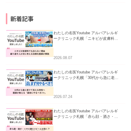
新着記事
わたしの名医Youtube アルバアレルギ
ークリニック札幌「ニキビが皮膚科で
も治らない理由｜繰り返す人が次に考
える治療を医師が解説」を公開いたし
ました。
2026.08.07
わたしの名医Youtube アルバアレルギ
ークリニック札幌「30代から急に老け
て見える男性へ｜医師が教える「最初
にやるべき3つ」」を公開いたしまし
た。
2026.07.24
わたしの名医Youtube アルバアレルギ
ークリニック札幌「赤ら顔・酒さ・ニ
キビ跡にVビームは効く？向いている
赤みを医師が徹底解説」を公開いたし