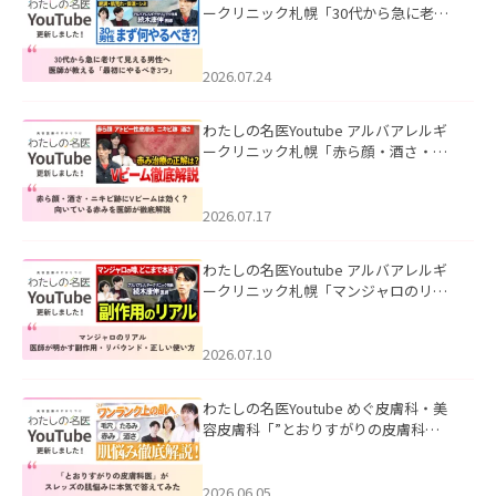
ークリニック札幌「30代から急に老け
て見える男性へ｜医師が教える「最初
にやるべき3つ」」を公開いたしまし
た。
2026.07.24
わたしの名医Youtube アルバアレルギ
ークリニック札幌「赤ら顔・酒さ・ニ
キビ跡にVビームは効く？向いている赤
みを医師が徹底解説」を公開いたしま
した。
2026.07.17
わたしの名医Youtube アルバアレルギ
ークリニック札幌「マンジャロのリア
ル｜医師が明かす副作用・リバウン
ド・正しい使い方」を公開いたしまし
た。
2026.07.10
わたしの名医Youtube めぐ皮膚科・美
容皮膚科「”とおりすがりの皮膚科
医”がスレッズの肌悩みに本気で答えて
みた」を公開いたしました。
2026.06.05