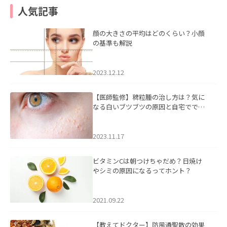
人気記事
顔の大きさの平均はどのくらい？小顔
の基準も解説
2023.12.12
【医師監修】稗粒腫の治し方は？気に
なる白いブツブツの原因と自宅ででき
るケアについて
2023.11.17
ビタミンCは朝つけちゃだめ？日焼け
やシミの原因になるってホント？
2021.09.22
【教えてドクター】防風通聖散の効果