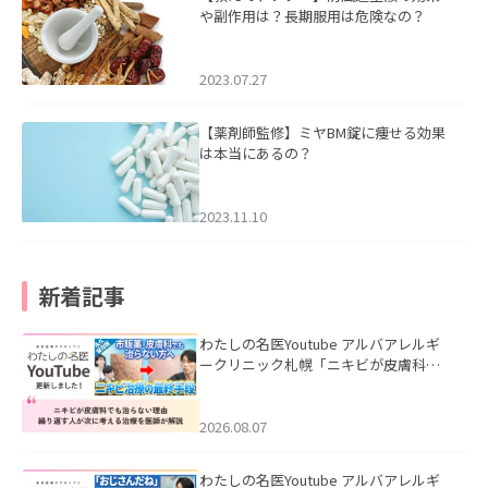
や副作用は？長期服用は危険なの？
2023.07.27
【薬剤師監修】ミヤBM錠に痩せる効果
は本当にあるの？
2023.11.10
新着記事
わたしの名医Youtube アルバアレルギ
ークリニック札幌「ニキビが皮膚科で
も治らない理由｜繰り返す人が次に考
える治療を医師が解説」を公開いたし
ました。
2026.08.07
わたしの名医Youtube アルバアレルギ