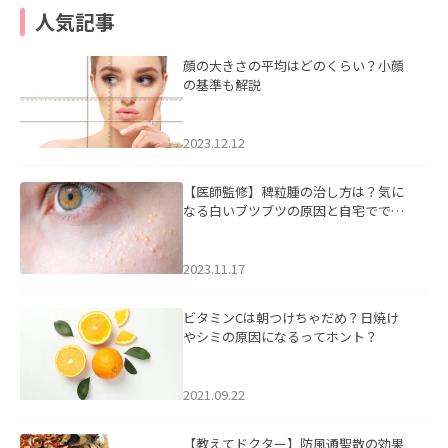
人気記事
顔の大きさの平均はどのくらい？小顔
の基準も解説
2023.12.12
【医師監修】稗粒腫の治し方は？気に
なる白いブツブツの原因と自宅ででき
るケアについて
2023.11.17
ビタミンCは朝つけちゃだめ？日焼け
やシミの原因になるってホント？
2021.09.22
【教えてドクター】防風通聖散の効果