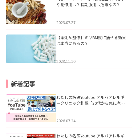
や副作用は？長期服用は危険なの？
2023.07.27
【薬剤師監修】ミヤBM錠に痩せる効果
は本当にあるの？
2023.11.10
新着記事
わたしの名医Youtube アルバアレルギ
ークリニック札幌「30代から急に老け
て見える男性へ｜医師が教える「最初
にやるべき3つ」」を公開いたしまし
た。
2026.07.24
わたしの名医Youtube アルバアレルギ