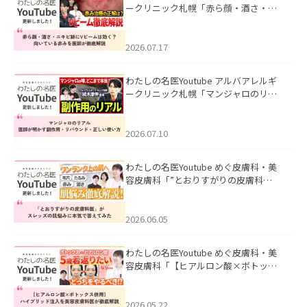
ークリニック札幌「赤ら顔・酒さ・ニ
キビ跡にVビームは効く？向いている赤
みを医師が徹底解説」を公開いたしま
した。
2026.07.17
わたしの名医Youtube アルバアレルギ
ークリニック札幌「マンジャロのリア
ル｜医師が明かす副作用・リバウン
ド・正しい使い方」を公開いたしまし
た。
2026.07.10
わたしの名医Youtube めぐ皮膚科・美
容皮膚科「”とおりすがりの皮膚科
医”がスレッズの肌悩みに本気で答えて
みた」を公開いたしました。
2026.06.05
わたしの名医Youtube めぐ皮膚科・美
容皮膚科「【ヒアルロン酸×ボトック
ス併用】ハイブリッド注入を美容皮膚
科医が徹底解説」を公開いたしまし
た。
2026.05.22