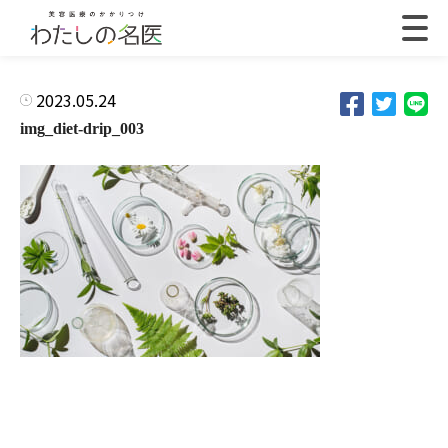
2023.05.24
img_diet-drip_003