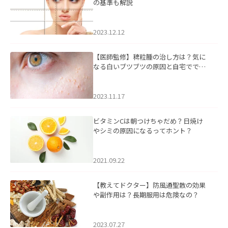
の基準も解説
2023.12.12
【医師監修】稗粒腫の治し方は？気に
なる白いブツブツの原因と自宅ででき
るケアについて
2023.11.17
ビタミンCは朝つけちゃだめ？日焼け
やシミの原因になるってホント？
2021.09.22
【教えてドクター】防風通聖散の効果
や副作用は？長期服用は危険なの？
2023.07.27