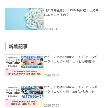
【薬剤師監修】ミヤBM錠に痩せる効果
は本当にあるの？
2023.11.10
新着記事
わたしの名医Youtube アルバアレルギ
ークリニック札幌「ニキビが皮膚科で
も治らない理由｜繰り返す人が次に考
える治療を医師が解説」を公開いたし
ました。
2026.08.07
わたしの名医Youtube アルバアレルギ
ークリニック札幌「30代から急に老け
て見える男性へ｜医師が教える「最初
にやるべき3つ」」を公開いたしまし
た。
2026.07.24