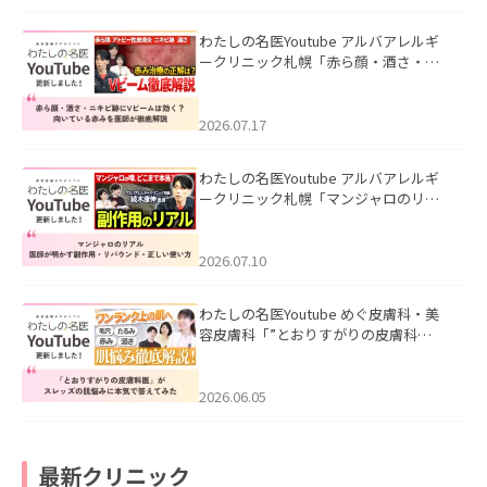
わたしの名医Youtube アルバアレルギ
ークリニック札幌「赤ら顔・酒さ・ニ
キビ跡にVビームは効く？向いている赤
みを医師が徹底解説」を公開いたしま
した。
2026.07.17
わたしの名医Youtube アルバアレルギ
ークリニック札幌「マンジャロのリア
ル｜医師が明かす副作用・リバウン
ド・正しい使い方」を公開いたしまし
た。
2026.07.10
わたしの名医Youtube めぐ皮膚科・美
容皮膚科「”とおりすがりの皮膚科
医”がスレッズの肌悩みに本気で答えて
みた」を公開いたしました。
2026.06.05
最新クリニック