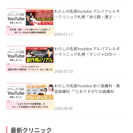
わたしの名医Youtube アルバアレルギ
ークリニック札幌「赤ら顔・酒さ・ニ
キビ跡にVビームは効く？向いている赤
みを医師が徹底解説」を公開いたしま
した。
2026.07.17
わたしの名医Youtube アルバアレルギ
ークリニック札幌「マンジャロのリア
ル｜医師が明かす副作用・リバウン
ド・正しい使い方」を公開いたしまし
た。
2026.07.10
わたしの名医Youtube めぐ皮膚科・美
容皮膚科「”とおりすがりの皮膚科
医”がスレッズの肌悩みに本気で答えて
みた」を公開いたしました。
2026.06.05
最新クリニック