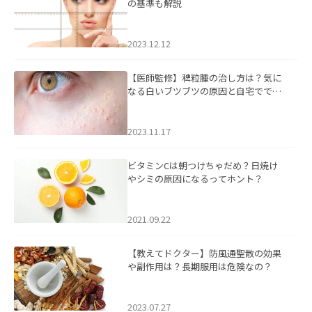
の基準も解説
2023.12.12
【医師監修】稗粒腫の治し方は？気に
なる白いブツブツの原因と自宅ででき
るケアについて
2023.11.17
ビタミンCは朝つけちゃだめ？日焼け
やシミの原因になるってホント？
2021.09.22
【教えてドクター】防風通聖散の効果
や副作用は？長期服用は危険なの？
2023.07.27