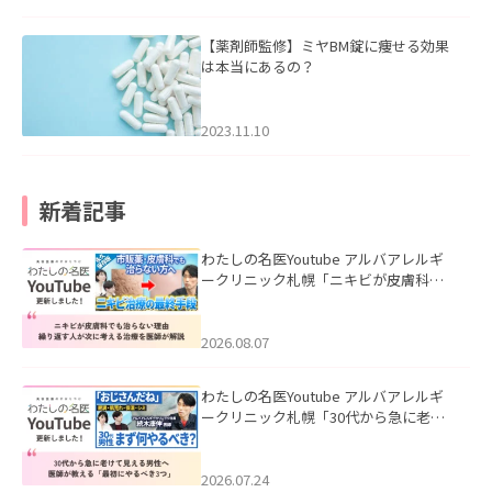
【薬剤師監修】ミヤBM錠に痩せる効果
は本当にあるの？
2023.11.10
新着記事
わたしの名医Youtube アルバアレルギ
ークリニック札幌「ニキビが皮膚科で
も治らない理由｜繰り返す人が次に考
える治療を医師が解説」を公開いたし
ました。
2026.08.07
わたしの名医Youtube アルバアレルギ
ークリニック札幌「30代から急に老け
て見える男性へ｜医師が教える「最初
にやるべき3つ」」を公開いたしまし
た。
2026.07.24