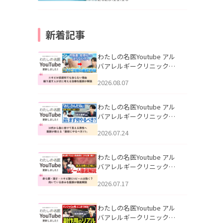
新着記事
わたしの名医Youtube アル
バアレルギークリニック札
幌「ニキビが皮膚科でも治
2026.08.07
らない理由｜繰り返す人が
次に考える治療を医師が解
説」を公開いたしました。
わたしの名医Youtube アル
バアレルギークリニック札
幌「30代から急に老けて見
2026.07.24
える男性へ｜医師が教える
「最初にやるべき3つ」」を
公開いたしました。
わたしの名医Youtube アル
バアレルギークリニック札
幌「赤ら顔・酒さ・ニキビ
2026.07.17
跡にVビームは効く？向いて
いる赤みを医師が徹底解
説」を公開いたしました。
わたしの名医Youtube アル
バアレルギークリニック札