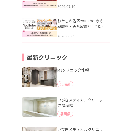
幌「マンジャロのリアル｜
2026.07.10
医師が明かす副作用・リバ
ウンド・正しい使い方」を
公開いたしました。
わたしの名医Youtube めぐ
皮膚科・美容皮膚科「”とお
りすがりの皮膚科医”がスレ
2026.06.05
ッズの肌悩みに本気で答え
てみた」を公開いたしまし
た。
最新クリニック
MJクリニック札幌
北海道
いびきメディカルクリニッ
ク 福岡院
福岡県
いびきメディカルクリニッ