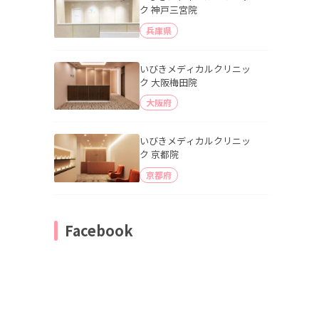
ク 神戸三宮院
兵庫県
いびきメディカルクリニッ
ク 大阪梅田院
大阪府
いびきメディカルクリニッ
ク 京都院
京都府
Facebook