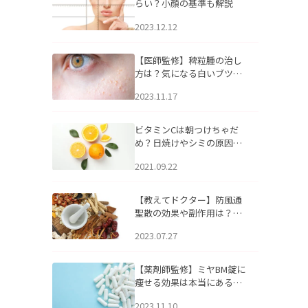
らい？小顔の基準も解説
2023.12.12
【医師監修】稗粒腫の治し
方は？気になる白いブツブ
ツの原因と自宅でできるケ
2023.11.17
アについて
ビタミンCは朝つけちゃだ
め？日焼けやシミの原因に
なるってホント？
2021.09.22
【教えてドクター】防風通
聖散の効果や副作用は？長
期服用は危険なの？
2023.07.27
【薬剤師監修】ミヤBM錠に
痩せる効果は本当にある
の？
2023.11.10