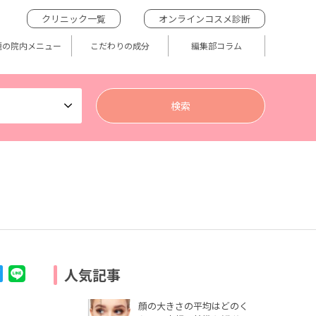
クリニック一覧
オンラインコスメ診断
題の院内メニュー
こだわりの成分
編集部コラム
人気記事
顔の大きさの平均はどのく