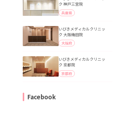
ク 神戸三宮院
兵庫県
いびきメディカルクリニッ
ク 大阪梅田院
大阪府
いびきメディカルクリニッ
ク 京都院
京都府
Facebook