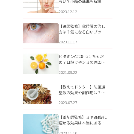
らい？小顔の基準も解説
2023.12.12
【医師監修】稗粒腫の治し
方は？気になる白いブツブ
ツの原因と自宅でできるケ
2023.11.17
アについて
ビタミンCは朝つけちゃだ
め？日焼けやシミの原因に
なるってホント？
2021.09.22
【教えてドクター】防風通
聖散の効果や副作用は？長
期服用は危険なの？
2023.07.27
【薬剤師監修】ミヤBM錠に
痩せる効果は本当にある
の？
2023.11.10