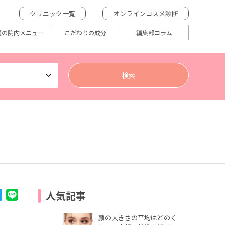
クリニック一覧
オンラインコスメ診断
題の院内メニュー
こだわりの成分
編集部コラム
人気記事
顔の大きさの平均はどのく