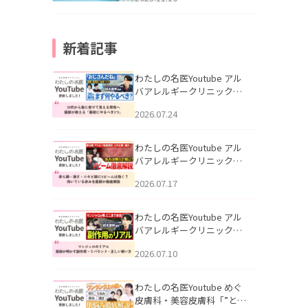
新着記事
わたしの名医Youtube アル
バアレルギークリニック札
幌「30代から急に老けて見
2026.07.24
える男性へ｜医師が教える
「最初にやるべき3つ」」を
公開いたしました。
わたしの名医Youtube アル
バアレルギークリニック札
幌「赤ら顔・酒さ・ニキビ
2026.07.17
跡にVビームは効く？向いて
いる赤みを医師が徹底解
説」を公開いたしました。
わたしの名医Youtube アル
バアレルギークリニック札
幌「マンジャロのリアル｜
2026.07.10
医師が明かす副作用・リバ
ウンド・正しい使い方」を
公開いたしました。
わたしの名医Youtube めぐ
皮膚科・美容皮膚科「”とお