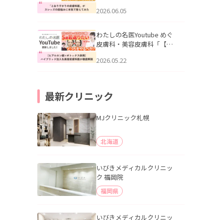
りすがりの皮膚科医”がスレ
2026.06.05
ッズの肌悩みに本気で答え
てみた」を公開いたしまし
た。
わたしの名医Youtube めぐ
皮膚科・美容皮膚科「【ヒ
アルロン酸×ボトックス併
2026.05.22
用】ハイブリッド注入を美
容皮膚科医が徹底解説」を
公開いたしました。
最新クリニック
MJクリニック札幌
北海道
いびきメディカルクリニッ
ク 福岡院
福岡県
いびきメディカルクリニッ