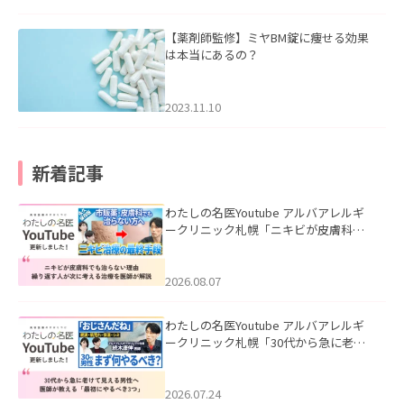
【薬剤師監修】ミヤBM錠に痩せる効果
は本当にあるの？
2023.11.10
新着記事
わたしの名医Youtube アルバアレルギ
ークリニック札幌「ニキビが皮膚科で
も治らない理由｜繰り返す人が次に考
える治療を医師が解説」を公開いたし
ました。
2026.08.07
わたしの名医Youtube アルバアレルギ
ークリニック札幌「30代から急に老け
て見える男性へ｜医師が教える「最初
にやるべき3つ」」を公開いたしまし
た。
2026.07.24