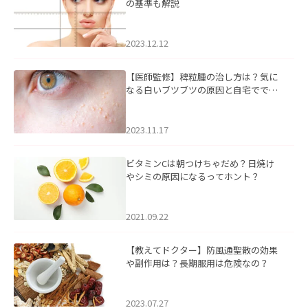
の基準も解説
2023.12.12
【医師監修】稗粒腫の治し方は？気に
なる白いブツブツの原因と自宅ででき
るケアについて
2023.11.17
ビタミンCは朝つけちゃだめ？日焼け
やシミの原因になるってホント？
2021.09.22
【教えてドクター】防風通聖散の効果
や副作用は？長期服用は危険なの？
2023.07.27