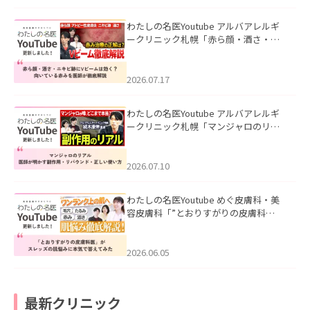
わたしの名医Youtube アルバアレルギ
ークリニック札幌「赤ら顔・酒さ・ニ
キビ跡にVビームは効く？向いている赤
みを医師が徹底解説」を公開いたしま
した。
2026.07.17
わたしの名医Youtube アルバアレルギ
ークリニック札幌「マンジャロのリア
ル｜医師が明かす副作用・リバウン
ド・正しい使い方」を公開いたしまし
た。
2026.07.10
わたしの名医Youtube めぐ皮膚科・美
容皮膚科「”とおりすがりの皮膚科
医”がスレッズの肌悩みに本気で答えて
みた」を公開いたしました。
2026.06.05
最新クリニック