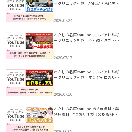
ークリニック札幌「30代から急に老け
て見える男性へ｜医師が教える「最初
にやるべき3つ」」を公開いたしまし
た。
2026.07.24
わたしの名医Youtube アルバアレルギ
ークリニック札幌「赤ら顔・酒さ・ニ
キビ跡にVビームは効く？向いている赤
みを医師が徹底解説」を公開いたしま
した。
2026.07.17
わたしの名医Youtube アルバアレルギ
ークリニック札幌「マンジャロのリア
ル｜医師が明かす副作用・リバウン
ド・正しい使い方」を公開いたしまし
た。
2026.07.10
わたしの名医Youtube めぐ皮膚科・美
容皮膚科「”とおりすがりの皮膚科
医”がスレッズの肌悩みに本気で答えて
みた」を公開いたしました。
2026.06.05