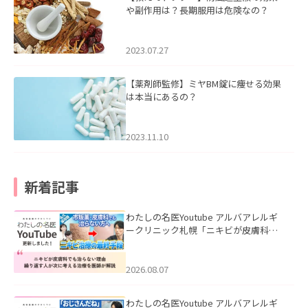
や副作用は？長期服用は危険なの？
2023.07.27
【薬剤師監修】ミヤBM錠に痩せる効果
は本当にあるの？
2023.11.10
新着記事
わたしの名医Youtube アルバアレルギ
ークリニック札幌「ニキビが皮膚科で
も治らない理由｜繰り返す人が次に考
える治療を医師が解説」を公開いたし
ました。
2026.08.07
わたしの名医Youtube アルバアレルギ