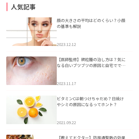
人気記事
顔の大きさの平均はどのくらい？小顔
の基準も解説
2023.12.12
【医師監修】稗粒腫の治し方は？気に
なる白いブツブツの原因と自宅ででき
るケアについて
2023.11.17
ビタミンCは朝つけちゃだめ？日焼け
やシミの原因になるってホント？
2021.09.22
【教えてドクター】防風通聖散の効果