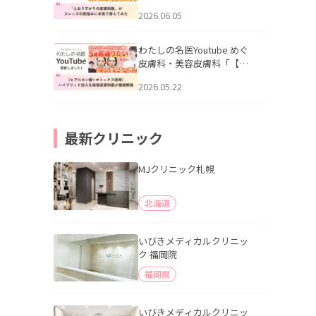
りすがりの皮膚科医”がスレ
2026.06.05
ッズの肌悩みに本気で答え
てみた」を公開いたしまし
た。
わたしの名医Youtube めぐ
皮膚科・美容皮膚科「【ヒ
アルロン酸×ボトックス併
2026.05.22
用】ハイブリッド注入を美
容皮膚科医が徹底解説」を
公開いたしました。
最新クリニック
MJクリニック札幌
北海道
いびきメディカルクリニッ
ク 福岡院
福岡県
いびきメディカルクリニッ