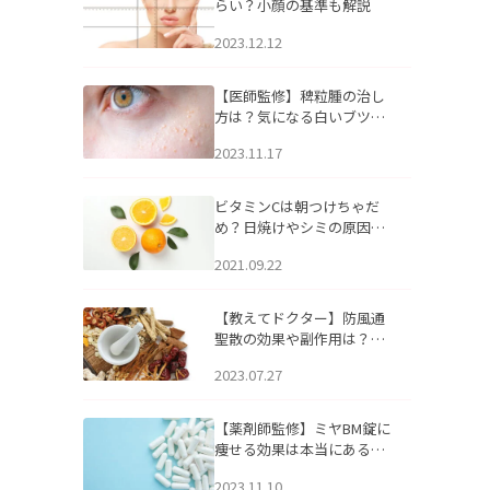
らい？小顔の基準も解説
2023.12.12
【医師監修】稗粒腫の治し
方は？気になる白いブツブ
ツの原因と自宅でできるケ
2023.11.17
アについて
ビタミンCは朝つけちゃだ
め？日焼けやシミの原因に
なるってホント？
2021.09.22
【教えてドクター】防風通
聖散の効果や副作用は？長
期服用は危険なの？
2023.07.27
【薬剤師監修】ミヤBM錠に
痩せる効果は本当にある
の？
2023.11.10