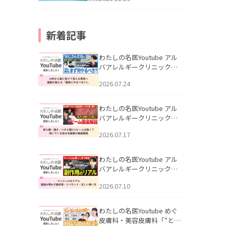
新着記事
わたしの名医Youtube アル
バアレルギークリニック札
幌「30代から急に老けて見
2026.07.24
える男性へ｜医師が教える
「最初にやるべき3つ」」を
公開いたしました。
わたしの名医Youtube アル
バアレルギークリニック札
幌「赤ら顔・酒さ・ニキビ
2026.07.17
跡にVビームは効く？向いて
いる赤みを医師が徹底解
説」を公開いたしました。
わたしの名医Youtube アル
バアレルギークリニック札
幌「マンジャロのリアル｜
2026.07.10
医師が明かす副作用・リバ
ウンド・正しい使い方」を
公開いたしました。
わたしの名医Youtube めぐ
皮膚科・美容皮膚科「”とお