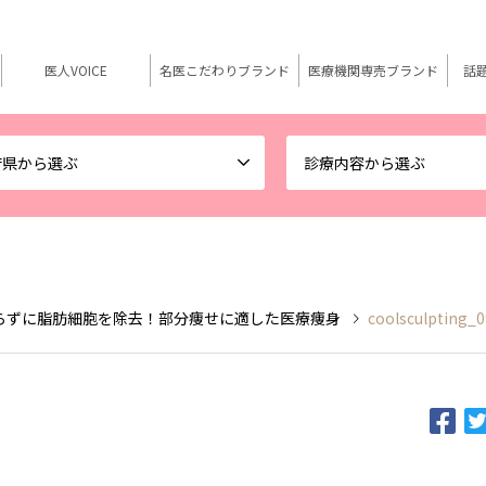
医人VOICE
名医こだわりブランド
医療機関専売ブランド
話
府県から選ぶ
診療内容から選ぶ
らずに脂肪細胞を除去！部分痩せに適した医療痩身
coolsculpting_0