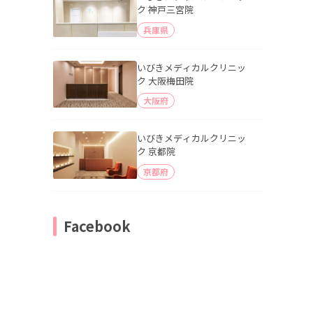
ク 神戸三宮院
兵庫県
いびきメディカルクリニッ
ク 大阪梅田院
大阪府
いびきメディカルクリニッ
ク 京都院
京都府
Facebook