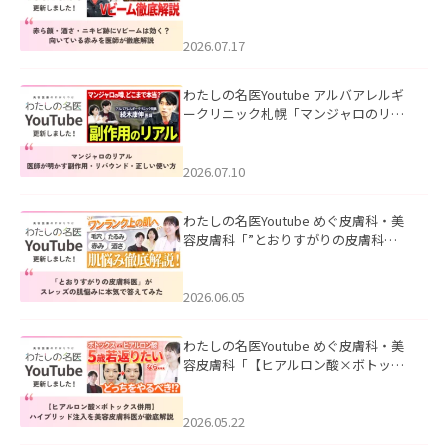
キビ跡にVビームは効く？向いている赤
みを医師が徹底解説」を公開いたしま
した。
2026.07.17
わたしの名医Youtube アルバアレルギ
ークリニック札幌「マンジャロのリア
ル｜医師が明かす副作用・リバウン
ド・正しい使い方」を公開いたしまし
た。
2026.07.10
わたしの名医Youtube めぐ皮膚科・美
容皮膚科「”とおりすがりの皮膚科
医”がスレッズの肌悩みに本気で答えて
みた」を公開いたしました。
2026.06.05
わたしの名医Youtube めぐ皮膚科・美
容皮膚科「【ヒアルロン酸×ボトック
ス併用】ハイブリッド注入を美容皮膚
科医が徹底解説」を公開いたしまし
た。
2026.05.22