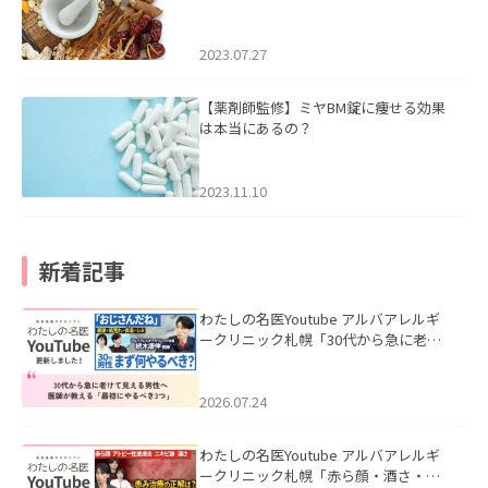
2023.07.27
【薬剤師監修】ミヤBM錠に痩せる効果
は本当にあるの？
2023.11.10
新着記事
わたしの名医Youtube アルバアレルギ
ークリニック札幌「30代から急に老け
て見える男性へ｜医師が教える「最初
にやるべき3つ」」を公開いたしまし
た。
2026.07.24
わたしの名医Youtube アルバアレルギ
ークリニック札幌「赤ら顔・酒さ・ニ