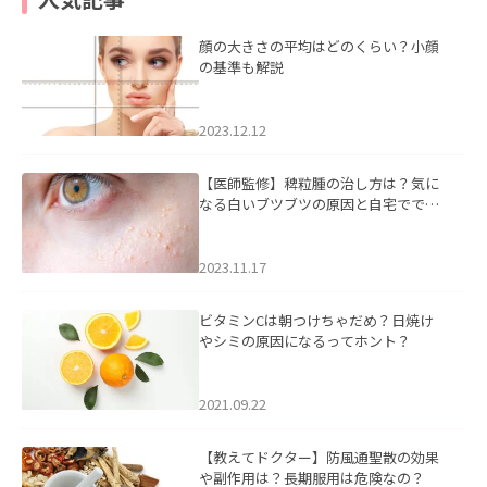
顔の大きさの平均はどのくらい？小顔
の基準も解説
2023.12.12
【医師監修】稗粒腫の治し方は？気に
なる白いブツブツの原因と自宅ででき
るケアについて
2023.11.17
ビタミンCは朝つけちゃだめ？日焼け
やシミの原因になるってホント？
2021.09.22
【教えてドクター】防風通聖散の効果
や副作用は？長期服用は危険なの？