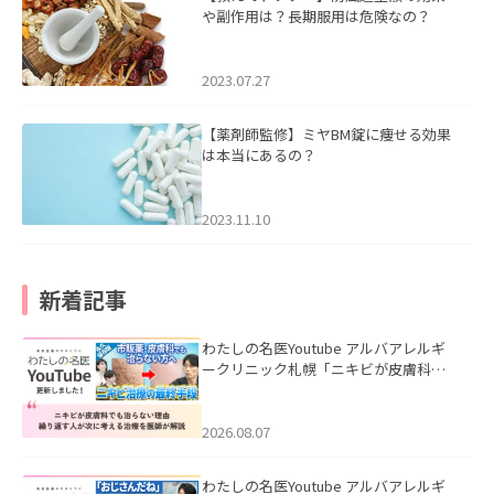
や副作用は？長期服用は危険なの？
2023.07.27
【薬剤師監修】ミヤBM錠に痩せる効果
は本当にあるの？
2023.11.10
新着記事
わたしの名医Youtube アルバアレルギ
ークリニック札幌「ニキビが皮膚科で
も治らない理由｜繰り返す人が次に考
える治療を医師が解説」を公開いたし
ました。
2026.08.07
わたしの名医Youtube アルバアレルギ