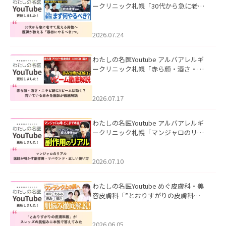
ークリニック札幌「30代から急に老け
て見える男性へ｜医師が教える「最初
にやるべき3つ」」を公開いたしまし
た。
2026.07.24
わたしの名医Youtube アルバアレルギ
ークリニック札幌「赤ら顔・酒さ・ニ
キビ跡にVビームは効く？向いている赤
みを医師が徹底解説」を公開いたしま
した。
2026.07.17
わたしの名医Youtube アルバアレルギ
ークリニック札幌「マンジャロのリア
ル｜医師が明かす副作用・リバウン
ド・正しい使い方」を公開いたしまし
た。
2026.07.10
わたしの名医Youtube めぐ皮膚科・美
容皮膚科「”とおりすがりの皮膚科
医”がスレッズの肌悩みに本気で答えて
みた」を公開いたしました。
2026.06.05