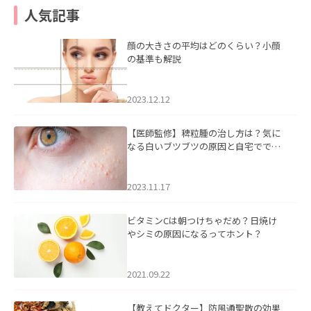
人気記事
顔の大きさの平均はどのくらい？小顔
の基準も解説
2023.12.12
【医師監修】稗粒腫の治し方は？気に
なる白いブツブツの原因と自宅ででき
るケアについて
2023.11.17
ビタミンCは朝つけちゃだめ？日焼け
やシミの原因になるってホント？
2021.09.22
【教えてドクター】防風通聖散の効果