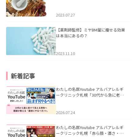
2023.07.27
【薬剤師監修】ミヤBM錠に痩せる効果
は本当にあるの？
2023.11.10
新着記事
わたしの名医Youtube アルバアレルギ
ークリニック札幌「30代から急に老け
て見える男性へ｜医師が教える「最初
にやるべき3つ」」を公開いたしまし
た。
2026.07.24
わたしの名医Youtube アルバアレルギ
ークリニック札幌「赤ら顔・酒さ・ニ