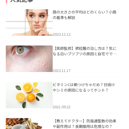
顔の大きさの平均はどのくらい？小顔
の基準も解説
2023.12.12
【医師監修】稗粒腫の治し方は？気に
なる白いブツブツの原因と自宅ででき
るケアについて
2023.11.17
ビタミンCは朝つけちゃだめ？日焼け
やシミの原因になるってホント？
2021.09.22
【教えてドクター】防風通聖散の効果
や副作用は？長期服用は危険なの？