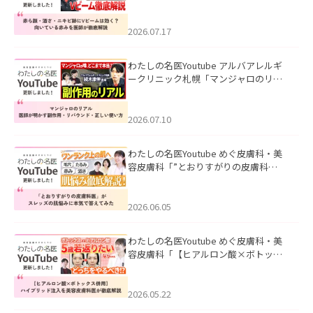
キビ跡にVビームは効く？向いている赤
みを医師が徹底解説」を公開いたしま
した。
2026.07.17
わたしの名医Youtube アルバアレルギ
ークリニック札幌「マンジャロのリア
ル｜医師が明かす副作用・リバウン
ド・正しい使い方」を公開いたしまし
た。
2026.07.10
わたしの名医Youtube めぐ皮膚科・美
容皮膚科「”とおりすがりの皮膚科
医”がスレッズの肌悩みに本気で答えて
みた」を公開いたしました。
2026.06.05
わたしの名医Youtube めぐ皮膚科・美
容皮膚科「【ヒアルロン酸×ボトック
ス併用】ハイブリッド注入を美容皮膚
科医が徹底解説」を公開いたしまし
た。
2026.05.22