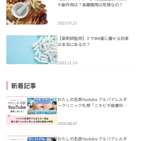
や副作用は？長期服用は危険なの？
2023.07.27
【薬剤師監修】ミヤBM錠に痩せる効果
は本当にあるの？
2023.11.10
新着記事
わたしの名医Youtube アルバアレルギ
ークリニック札幌「ニキビが皮膚科で
も治らない理由｜繰り返す人が次に考
える治療を医師が解説」を公開いたし
ました。
2026.08.07
わたしの名医Youtube アルバアレルギ