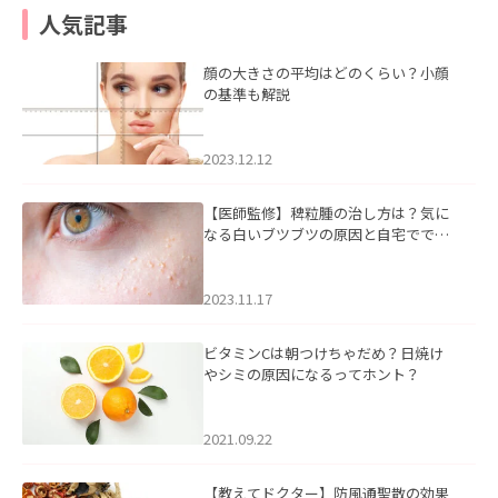
人気記事
顔の大きさの平均はどのくらい？小顔
の基準も解説
2023.12.12
【医師監修】稗粒腫の治し方は？気に
なる白いブツブツの原因と自宅ででき
るケアについて
2023.11.17
ビタミンCは朝つけちゃだめ？日焼け
やシミの原因になるってホント？
2021.09.22
【教えてドクター】防風通聖散の効果