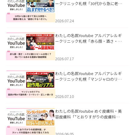
ークリニック札幌「30代から急に老け
て見える男性へ｜医師が教える「最初
にやるべき3つ」」を公開いたしまし
た。
2026.07.24
わたしの名医Youtube アルバアレルギ
ークリニック札幌「赤ら顔・酒さ・ニ
キビ跡にVビームは効く？向いている赤
みを医師が徹底解説」を公開いたしま
した。
2026.07.17
わたしの名医Youtube アルバアレルギ
ークリニック札幌「マンジャロのリア
ル｜医師が明かす副作用・リバウン
ド・正しい使い方」を公開いたしまし
た。
2026.07.10
わたしの名医Youtube めぐ皮膚科・美
容皮膚科「”とおりすがりの皮膚科
医”がスレッズの肌悩みに本気で答えて
みた」を公開いたしました。
2026.06.05