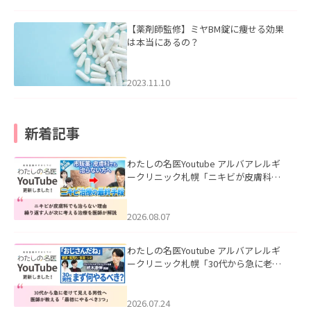
【薬剤師監修】ミヤBM錠に痩せる効果
は本当にあるの？
2023.11.10
新着記事
わたしの名医Youtube アルバアレルギ
ークリニック札幌「ニキビが皮膚科で
も治らない理由｜繰り返す人が次に考
える治療を医師が解説」を公開いたし
ました。
2026.08.07
わたしの名医Youtube アルバアレルギ
ークリニック札幌「30代から急に老け
て見える男性へ｜医師が教える「最初
にやるべき3つ」」を公開いたしまし
た。
2026.07.24