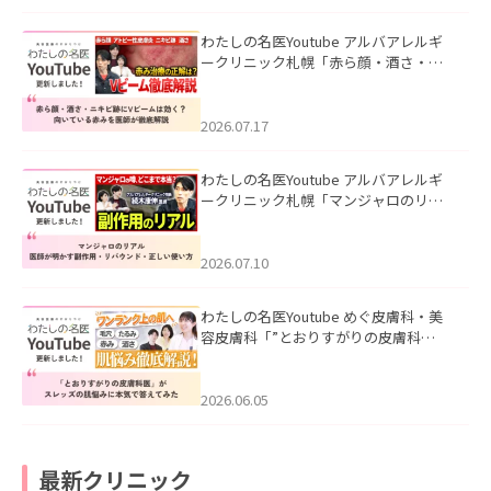
わたしの名医Youtube アルバアレルギ
ークリニック札幌「赤ら顔・酒さ・ニ
キビ跡にVビームは効く？向いている赤
みを医師が徹底解説」を公開いたしま
した。
2026.07.17
わたしの名医Youtube アルバアレルギ
ークリニック札幌「マンジャロのリア
ル｜医師が明かす副作用・リバウン
ド・正しい使い方」を公開いたしまし
た。
2026.07.10
わたしの名医Youtube めぐ皮膚科・美
容皮膚科「”とおりすがりの皮膚科
医”がスレッズの肌悩みに本気で答えて
みた」を公開いたしました。
2026.06.05
最新クリニック