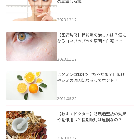
の基準も解説
2023.12.12
【医師監修】稗粒腫の治し方は？気に
なる白いブツブツの原因と自宅ででき
るケアについて
2023.11.17
ビタミンCは朝つけちゃだめ？日焼け
やシミの原因になるってホント？
2021.09.22
【教えてドクター】防風通聖散の効果
や副作用は？長期服用は危険なの？
2023.07.27