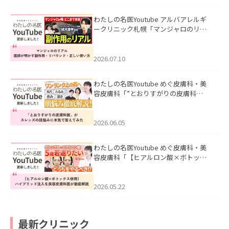
わたしの名医Youtube アルバアレルギ
ークリニック札幌「マンジャロのリア
ル｜医師が明かす副作用・リバウン
ド・正しい使い方」を公開いたしまし
た。
2026.07.10
わたしの名医Youtube めぐ皮膚科・美
容皮膚科「”とおりすがりの皮膚科
医”がスレッズの肌悩みに本気で答えて
みた」を公開いたしました。
2026.06.05
わたしの名医Youtube めぐ皮膚科・美
容皮膚科「【ヒアルロン酸×ボトック
ス併用】ハイブリッド注入を美容皮膚
科医が徹底解説」を公開いたしまし
た。
2026.05.22
最新クリニック