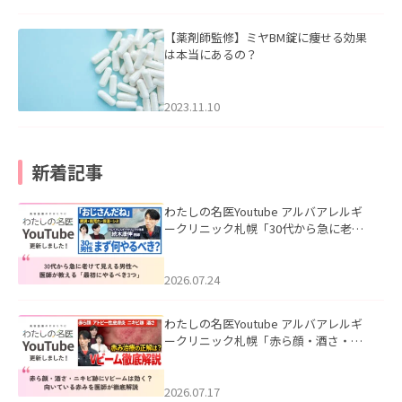
【薬剤師監修】ミヤBM錠に痩せる効果
は本当にあるの？
2023.11.10
新着記事
わたしの名医Youtube アルバアレルギ
ークリニック札幌「30代から急に老け
て見える男性へ｜医師が教える「最初
にやるべき3つ」」を公開いたしまし
た。
2026.07.24
わたしの名医Youtube アルバアレルギ
ークリニック札幌「赤ら顔・酒さ・ニ
キビ跡にVビームは効く？向いている赤
みを医師が徹底解説」を公開いたしま
した。
2026.07.17