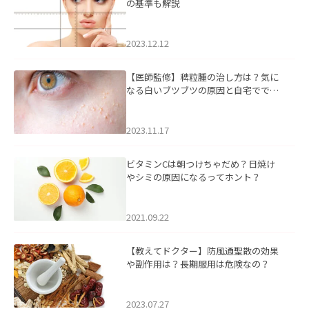
の基準も解説
2023.12.12
【医師監修】稗粒腫の治し方は？気に
なる白いブツブツの原因と自宅ででき
るケアについて
2023.11.17
ビタミンCは朝つけちゃだめ？日焼け
やシミの原因になるってホント？
2021.09.22
【教えてドクター】防風通聖散の効果
や副作用は？長期服用は危険なの？
2023.07.27