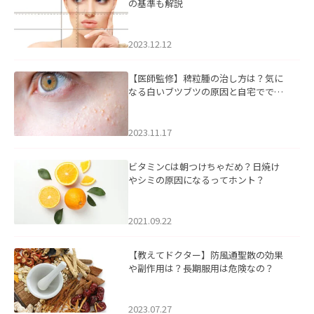
の基準も解説
2023.12.12
【医師監修】稗粒腫の治し方は？気に
なる白いブツブツの原因と自宅ででき
るケアについて
2023.11.17
ビタミンCは朝つけちゃだめ？日焼け
やシミの原因になるってホント？
2021.09.22
【教えてドクター】防風通聖散の効果
や副作用は？長期服用は危険なの？
2023.07.27