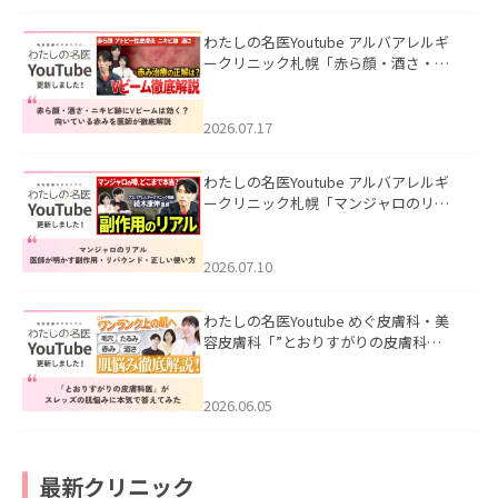
わたしの名医Youtube アルバアレルギ
ークリニック札幌「赤ら顔・酒さ・ニ
キビ跡にVビームは効く？向いている赤
みを医師が徹底解説」を公開いたしま
した。
2026.07.17
わたしの名医Youtube アルバアレルギ
ークリニック札幌「マンジャロのリア
ル｜医師が明かす副作用・リバウン
ド・正しい使い方」を公開いたしまし
た。
2026.07.10
わたしの名医Youtube めぐ皮膚科・美
容皮膚科「”とおりすがりの皮膚科
医”がスレッズの肌悩みに本気で答えて
みた」を公開いたしました。
2026.06.05
最新クリニック