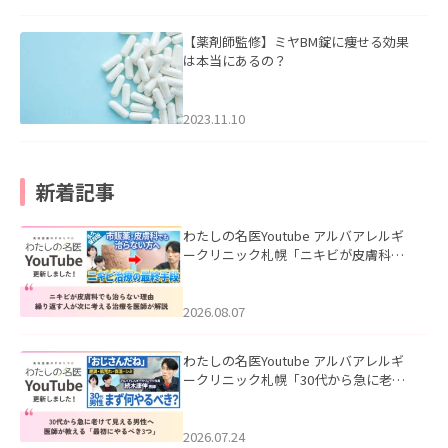
【薬剤師監修】ミヤBM錠に痩せる効果
は本当にあるの？
2023.11.10
新着記事
わたしの名医Youtube アルバアレルギ
ークリニック札幌「ニキビが皮膚科で
も治らない理由｜繰り返す人が次に考
える治療を医師が解説」を公開いたし
ました。
2026.08.07
わたしの名医Youtube アルバアレルギ
ークリニック札幌「30代から急に老け
て見える男性へ｜医師が教える「最初
にやるべき3つ」」を公開いたしまし
た。
2026.07.24