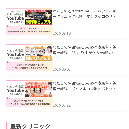
わたしの名医Youtube アルバアレルギ
ークリニック札幌「マンジャロのリア
ル｜医師が明かす副作用・リバウン
ド・正しい使い方」を公開いたしまし
た。
2026.07.10
わたしの名医Youtube めぐ皮膚科・美
容皮膚科「”とおりすがりの皮膚科
医”がスレッズの肌悩みに本気で答えて
みた」を公開いたしました。
2026.06.05
わたしの名医Youtube めぐ皮膚科・美
容皮膚科「【ヒアルロン酸×ボトック
ス併用】ハイブリッド注入を美容皮膚
科医が徹底解説」を公開いたしまし
た。
2026.05.22
最新クリニック