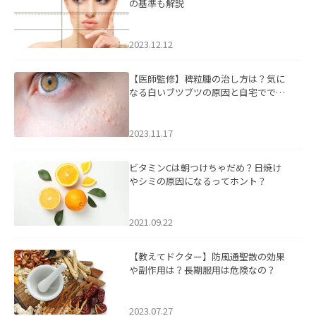
の基準も解説
2023.12.12
【医師監修】稗粒腫の治し方は？気に
なる白いブツブツの原因と自宅ででき
るケアについて
2023.11.17
ビタミンCは朝つけちゃだめ？日焼け
やシミの原因になるってホント？
2021.09.22
【教えてドクター】防風通聖散の効果
や副作用は？長期服用は危険なの？
2023.07.27