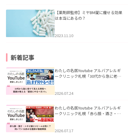
【薬剤師監修】ミヤBM錠に痩せる効果
は本当にあるの？
2023.11.10
新着記事
わたしの名医Youtube アルバアレルギ
ークリニック札幌「30代から急に老け
て見える男性へ｜医師が教える「最初
にやるべき3つ」」を公開いたしまし
た。
2026.07.24
わたしの名医Youtube アルバアレルギ
ークリニック札幌「赤ら顔・酒さ・ニ
キビ跡にVビームは効く？向いている赤
みを医師が徹底解説」を公開いたしま
した。
2026.07.17