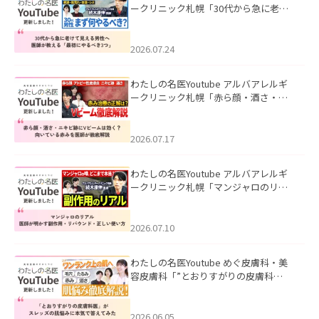
ークリニック札幌「30代から急に老け
て見える男性へ｜医師が教える「最初
にやるべき3つ」」を公開いたしまし
た。
2026.07.24
わたしの名医Youtube アルバアレルギ
ークリニック札幌「赤ら顔・酒さ・ニ
キビ跡にVビームは効く？向いている赤
みを医師が徹底解説」を公開いたしま
した。
2026.07.17
わたしの名医Youtube アルバアレルギ
ークリニック札幌「マンジャロのリア
ル｜医師が明かす副作用・リバウン
ド・正しい使い方」を公開いたしまし
た。
2026.07.10
わたしの名医Youtube めぐ皮膚科・美
容皮膚科「”とおりすがりの皮膚科
医”がスレッズの肌悩みに本気で答えて
みた」を公開いたしました。
2026.06.05