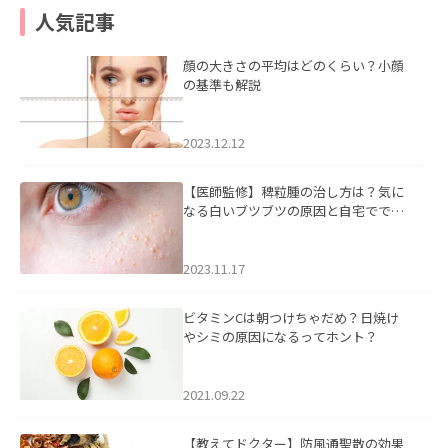
人気記事
顔の大きさの平均はどのくらい？小顔
の基準も解説
2023.12.12
【医師監修】稗粒腫の治し方は？気に
なる白いブツブツの原因と自宅ででき
るケアについて
2023.11.17
ビタミンCは朝つけちゃだめ？日焼け
やシミの原因になるってホント？
2021.09.22
【教えてドクター】防風通聖散の効果