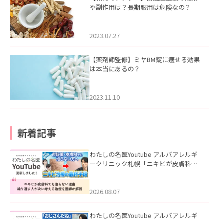
や副作用は？長期服用は危険なの？
2023.07.27
【薬剤師監修】ミヤBM錠に痩せる効果
は本当にあるの？
2023.11.10
新着記事
わたしの名医Youtube アルバアレルギ
ークリニック札幌「ニキビが皮膚科で
も治らない理由｜繰り返す人が次に考
える治療を医師が解説」を公開いたし
ました。
2026.08.07
わたしの名医Youtube アルバアレルギ