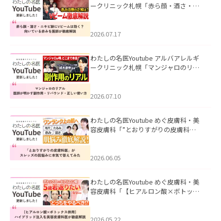
ークリニック札幌「赤ら顔・酒さ・ニ
キビ跡にVビームは効く？向いている赤
みを医師が徹底解説」を公開いたしま
した。
2026.07.17
わたしの名医Youtube アルバアレルギ
ークリニック札幌「マンジャロのリア
ル｜医師が明かす副作用・リバウン
ド・正しい使い方」を公開いたしまし
た。
2026.07.10
わたしの名医Youtube めぐ皮膚科・美
容皮膚科「”とおりすがりの皮膚科
医”がスレッズの肌悩みに本気で答えて
みた」を公開いたしました。
2026.06.05
わたしの名医Youtube めぐ皮膚科・美
容皮膚科「【ヒアルロン酸×ボトック
ス併用】ハイブリッド注入を美容皮膚
科医が徹底解説」を公開いたしまし
た。
2026.05.22