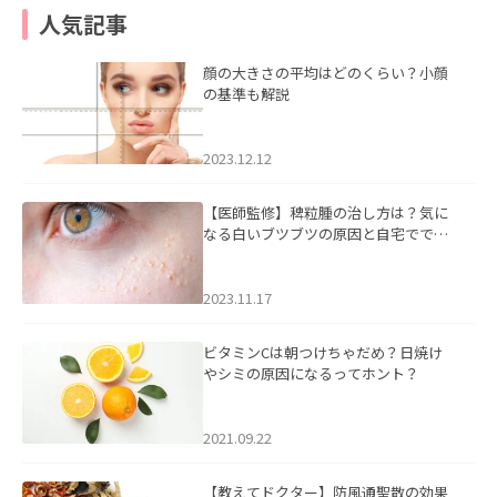
人気記事
顔の大きさの平均はどのくらい？小顔
の基準も解説
2023.12.12
【医師監修】稗粒腫の治し方は？気に
なる白いブツブツの原因と自宅ででき
るケアについて
2023.11.17
ビタミンCは朝つけちゃだめ？日焼け
やシミの原因になるってホント？
2021.09.22
【教えてドクター】防風通聖散の効果