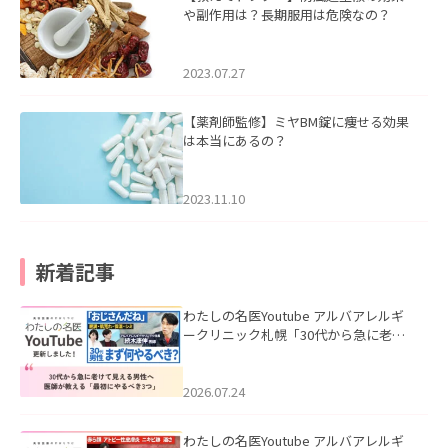
や副作用は？長期服用は危険なの？
2023.07.27
【薬剤師監修】ミヤBM錠に痩せる効果
は本当にあるの？
2023.11.10
新着記事
わたしの名医Youtube アルバアレルギ
ークリニック札幌「30代から急に老け
て見える男性へ｜医師が教える「最初
にやるべき3つ」」を公開いたしまし
た。
2026.07.24
わたしの名医Youtube アルバアレルギ