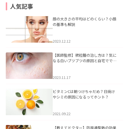
人気記事
顔の大きさの平均はどのくらい？小顔
の基準も解説
2023.12.12
【医師監修】稗粒腫の治し方は？気に
なる白いブツブツの原因と自宅ででき
るケアについて
2023.11.17
ビタミンCは朝つけちゃだめ？日焼け
やシミの原因になるってホント？
2021.09.22
【教えてドクター】防風通聖散の効果