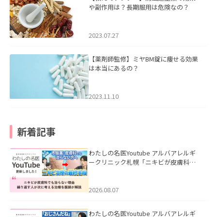
や副作用は？長期服用は危険なの？
2023.07.27
【薬剤師監修】ミヤBM錠に痩せる効果
は本当にあるの？
2023.11.10
新着記事
わたしの名医Youtube アルバアレルギ
ークリニック札幌「ニキビが皮膚科で
も治らない理由｜繰り返す人が次に考
える治療を医師が解説」を公開いたし
ました。
2026.08.07
わたしの名医Youtube アルバアレルギ