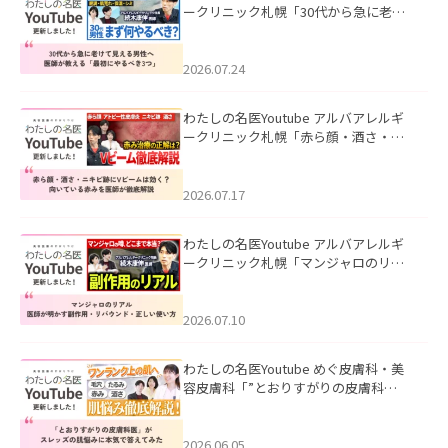
ークリニック札幌「30代から急に老け
て見える男性へ｜医師が教える「最初
にやるべき3つ」」を公開いたしまし
た。
2026.07.24
わたしの名医Youtube アルバアレルギ
ークリニック札幌「赤ら顔・酒さ・ニ
キビ跡にVビームは効く？向いている赤
みを医師が徹底解説」を公開いたしま
した。
2026.07.17
わたしの名医Youtube アルバアレルギ
ークリニック札幌「マンジャロのリア
ル｜医師が明かす副作用・リバウン
ド・正しい使い方」を公開いたしまし
た。
2026.07.10
わたしの名医Youtube めぐ皮膚科・美
容皮膚科「”とおりすがりの皮膚科
医”がスレッズの肌悩みに本気で答えて
みた」を公開いたしました。
2026.06.05