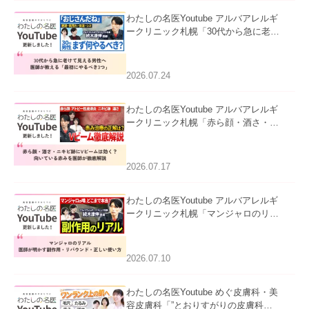
わたしの名医Youtube アルバアレルギ
ークリニック札幌「30代から急に老け
て見える男性へ｜医師が教える「最初
にやるべき3つ」」を公開いたしまし
た。
2026.07.24
わたしの名医Youtube アルバアレルギ
ークリニック札幌「赤ら顔・酒さ・ニ
キビ跡にVビームは効く？向いている
赤みを医師が徹底解説」を公開いたし
ました。
2026.07.17
わたしの名医Youtube アルバアレルギ
ークリニック札幌「マンジャロのリア
ル｜医師が明かす副作用・リバウン
ド・正しい使い方」を公開いたしまし
た。
2026.07.10
わたしの名医Youtube めぐ皮膚科・美
容皮膚科「”とおりすがりの皮膚科