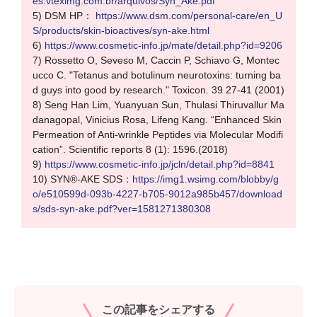
es.vteximg.com.br/arquivos/Syn_Ake.pdf
5) DSM HP：
https://www.dsm.com/personal-care/en_U
S/products/skin-bioactives/syn-ake.html
6)
https://www.cosmetic-info.jp/mate/detail.php?id=9206
7) Rossetto O, Seveso M, Caccin P, Schiavo G, Montec
ucco C. "Tetanus and botulinum neurotoxins: turning ba
d guys into good by research." Toxicon. 39 27-41 (2001)
8) Seng Han Lim, Yuanyuan Sun, Thulasi Thiruvallur Ma
danagopal, Vinicius Rosa, Lifeng Kang. “Enhanced Skin
Permeation of Anti-wrinkle Peptides via Molecular Modifi
cation”. Scientific reports 8 (1): 1596.(2018)
9)
https://www.cosmetic-info.jp/jcln/detail.php?id=8841
10) SYN®-AKE SDS：
https://img1.wsimg.com/blobby/g
o/e510599d-093b-4227-b705-9012a985b457/download
s/sds-syn-ake.pdf?ver=1581271380308
この記事をシェアする