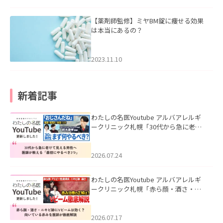
【薬剤師監修】ミヤBM錠に痩せる効果
は本当にあるの？
2023.11.10
新着記事
わたしの名医Youtube アルバアレルギ
ークリニック札幌「30代から急に老け
て見える男性へ｜医師が教える「最初
にやるべき3つ」」を公開いたしまし
た。
2026.07.24
わたしの名医Youtube アルバアレルギ
ークリニック札幌「赤ら顔・酒さ・ニ
キビ跡にVビームは効く？向いている赤
みを医師が徹底解説」を公開いたしま
した。
2026.07.17