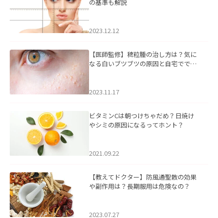
の基準も解説
2023.12.12
【医師監修】稗粒腫の治し方は？気に
なる白いブツブツの原因と自宅ででき
るケアについて
2023.11.17
ビタミンCは朝つけちゃだめ？日焼け
やシミの原因になるってホント？
2021.09.22
【教えてドクター】防風通聖散の効果
や副作用は？長期服用は危険なの？
2023.07.27