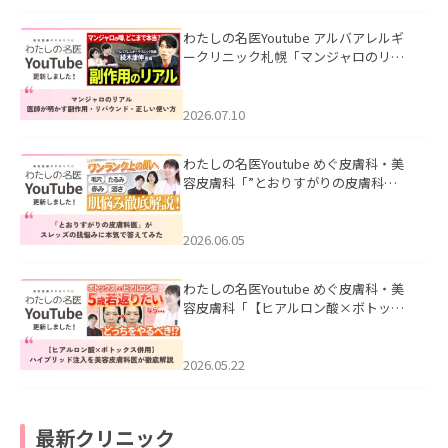
わたしの名医Youtube アルバアレルギ
ークリニック札幌「マンジャロのリア
ル｜医師が明かす副作用・リバウン
ド・正しい使い方」を公開いたしまし
た。
2026.07.10
わたしの名医Youtube めぐ皮膚科・美
容皮膚科「”とおりすがりの皮膚科
医”がスレッズの肌悩みに本気で答えて
みた」を公開いたしました。
2026.06.05
わたしの名医Youtube めぐ皮膚科・美
容皮膚科「【ヒアルロン酸×ボトック
ス併用】ハイブリッド注入を美容皮膚
科医が徹底解説」を公開いたしまし
た。
2026.05.22
最新クリニック