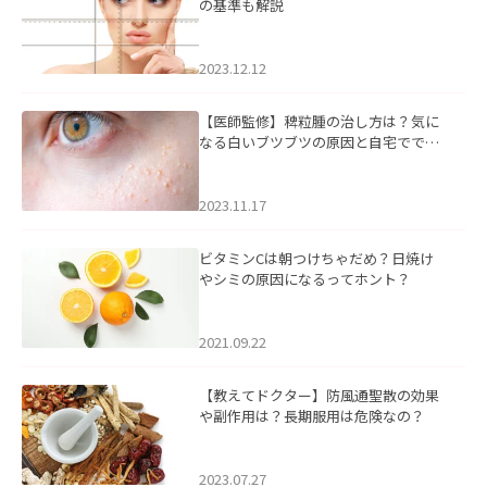
の基準も解説
2023.12.12
【医師監修】稗粒腫の治し方は？気に
なる白いブツブツの原因と自宅ででき
るケアについて
2023.11.17
ビタミンCは朝つけちゃだめ？日焼け
やシミの原因になるってホント？
2021.09.22
【教えてドクター】防風通聖散の効果
や副作用は？長期服用は危険なの？
2023.07.27