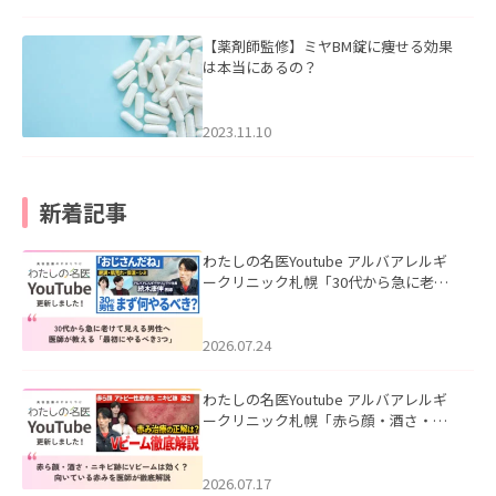
【薬剤師監修】ミヤBM錠に痩せる効果
は本当にあるの？
2023.11.10
新着記事
わたしの名医Youtube アルバアレルギ
ークリニック札幌「30代から急に老け
て見える男性へ｜医師が教える「最初
にやるべき3つ」」を公開いたしまし
た。
2026.07.24
わたしの名医Youtube アルバアレルギ
ークリニック札幌「赤ら顔・酒さ・ニ
キビ跡にVビームは効く？向いている赤
みを医師が徹底解説」を公開いたしま
した。
2026.07.17