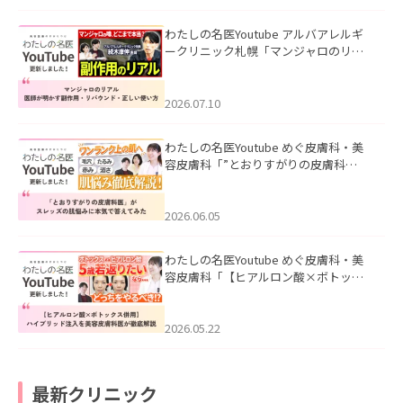
わたしの名医Youtube アルバアレルギ
ークリニック札幌「マンジャロのリア
ル｜医師が明かす副作用・リバウン
ド・正しい使い方」を公開いたしまし
た。
2026.07.10
わたしの名医Youtube めぐ皮膚科・美
容皮膚科「”とおりすがりの皮膚科
医”がスレッズの肌悩みに本気で答えて
みた」を公開いたしました。
2026.06.05
わたしの名医Youtube めぐ皮膚科・美
容皮膚科「【ヒアルロン酸×ボトック
ス併用】ハイブリッド注入を美容皮膚
科医が徹底解説」を公開いたしまし
た。
2026.05.22
最新クリニック