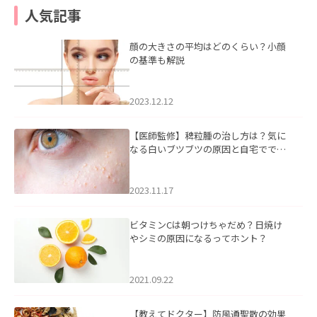
人気記事
顔の大きさの平均はどのくらい？小顔
の基準も解説
2023.12.12
【医師監修】稗粒腫の治し方は？気に
なる白いブツブツの原因と自宅ででき
るケアについて
2023.11.17
ビタミンCは朝つけちゃだめ？日焼け
やシミの原因になるってホント？
2021.09.22
【教えてドクター】防風通聖散の効果