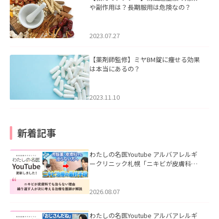
や副作用は？長期服用は危険なの？
2023.07.27
【薬剤師監修】ミヤBM錠に痩せる効果
は本当にあるの？
2023.11.10
新着記事
わたしの名医Youtube アルバアレルギ
ークリニック札幌「ニキビが皮膚科で
も治らない理由｜繰り返す人が次に考
える治療を医師が解説」を公開いたし
ました。
2026.08.07
わたしの名医Youtube アルバアレルギ