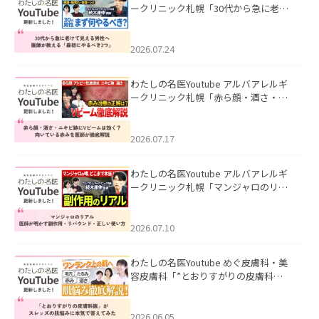
ークリニック札幌「30代から急に老け
て見える男性へ｜医師が教える「最初
にやるべき3つ」」を公開いたしまし
た。
2026.07.24
わたしの名医Youtube アルバアレルギ
ークリニック札幌「赤ら顔・酒さ・ニ
キビ跡にVビームは効く？向いている赤
みを医師が徹底解説」を公開いたしま
した。
2026.07.17
わたしの名医Youtube アルバアレルギ
ークリニック札幌「マンジャロのリア
ル｜医師が明かす副作用・リバウン
ド・正しい使い方」を公開いたしまし
た。
2026.07.10
わたしの名医Youtube めぐ皮膚科・美
容皮膚科「”とおりすがりの皮膚科
医”がスレッズの肌悩みに本気で答えて
みた」を公開いたしました。
2026.06.05