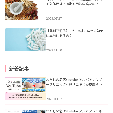
や副作用は？長期服用は危険なの？
2023.07.27
【薬剤師監修】ミヤBM錠に痩せる効果
は本当にあるの？
2023.11.10
新着記事
わたしの名医Youtube アルバアレルギ
ークリニック札幌「ニキビが皮膚科で
も治らない理由｜繰り返す人が次に考
える治療を医師が解説」を公開いたし
ました。
2026.08.07
わたしの名医Youtube アルバアレルギ