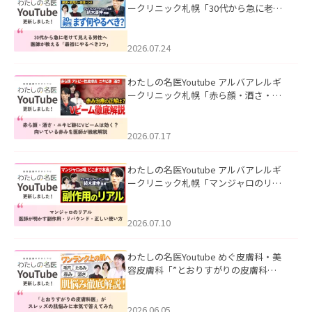
ークリニック札幌「30代から急に老け
て見える男性へ｜医師が教える「最初
にやるべき3つ」」を公開いたしまし
た。
2026.07.24
わたしの名医Youtube アルバアレルギ
ークリニック札幌「赤ら顔・酒さ・ニ
キビ跡にVビームは効く？向いている赤
みを医師が徹底解説」を公開いたしま
した。
2026.07.17
わたしの名医Youtube アルバアレルギ
ークリニック札幌「マンジャロのリア
ル｜医師が明かす副作用・リバウン
ド・正しい使い方」を公開いたしまし
た。
2026.07.10
わたしの名医Youtube めぐ皮膚科・美
容皮膚科「”とおりすがりの皮膚科
医”がスレッズの肌悩みに本気で答えて
みた」を公開いたしました。
2026.06.05