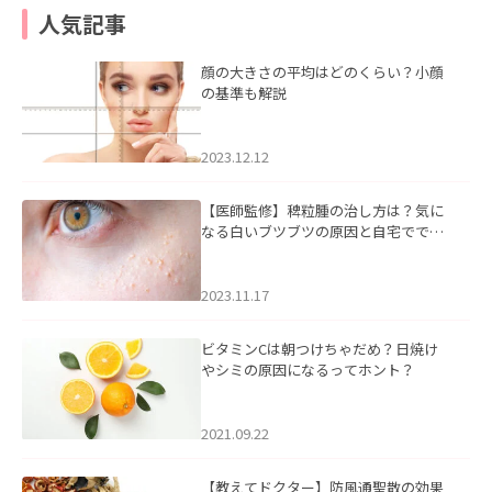
人気記事
顔の大きさの平均はどのくらい？小顔
の基準も解説
2023.12.12
【医師監修】稗粒腫の治し方は？気に
なる白いブツブツの原因と自宅ででき
るケアについて
2023.11.17
ビタミンCは朝つけちゃだめ？日焼け
やシミの原因になるってホント？
2021.09.22
【教えてドクター】防風通聖散の効果