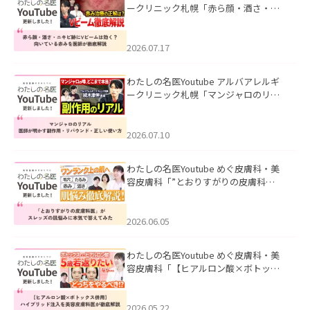
ークリニック札幌「赤ら顔・酒さ・ニ
キビ跡にVビームは効く？向いている赤
みを医師が徹底解説」を公開いたしま
した。
2026.07.17
わたしの名医Youtube アルバアレルギ
ークリニック札幌「マンジャロのリア
ル｜医師が明かす副作用・リバウン
ド・正しい使い方」を公開いたしまし
た。
2026.07.10
わたしの名医Youtube めぐ皮膚科・美
容皮膚科「”とおりすがりの皮膚科
医”がスレッズの肌悩みに本気で答えて
みた」を公開いたしました。
2026.06.05
わたしの名医Youtube めぐ皮膚科・美
容皮膚科「【ヒアルロン酸×ボトック
ス併用】ハイブリッド注入を美容皮膚
科医が徹底解説」を公開いたしまし
た。
2026.05.22