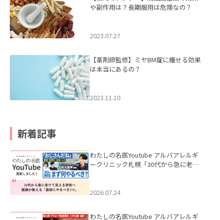
や副作用は？長期服用は危険なの？
2023.07.27
【薬剤師監修】ミヤBM錠に痩せる効果
は本当にあるの？
2023.11.10
新着記事
わたしの名医Youtube アルバアレルギ
ークリニック札幌「30代から急に老け
て見える男性へ｜医師が教える「最初
にやるべき3つ」」を公開いたしまし
た。
2026.07.24
わたしの名医Youtube アルバアレルギ