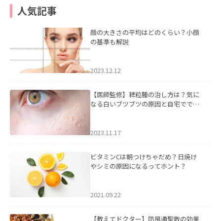
人気記事
顔の大きさの平均はどのくらい？小顔
の基準も解説
2023.12.12
【医師監修】稗粒腫の治し方は？気に
なる白いブツブツの原因と自宅ででき
るケアについて
2023.11.17
ビタミンCは朝つけちゃだめ？日焼け
やシミの原因になるってホント？
2021.09.22
【教えてドクター】防風通聖散の効果