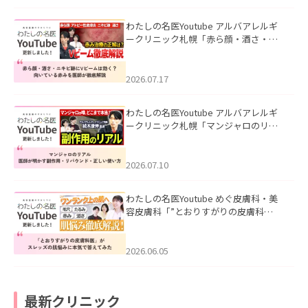
わたしの名医Youtube アルバアレルギ
ークリニック札幌「赤ら顔・酒さ・ニ
キビ跡にVビームは効く？向いている赤
みを医師が徹底解説」を公開いたしま
した。
2026.07.17
わたしの名医Youtube アルバアレルギ
ークリニック札幌「マンジャロのリア
ル｜医師が明かす副作用・リバウン
ド・正しい使い方」を公開いたしまし
た。
2026.07.10
わたしの名医Youtube めぐ皮膚科・美
容皮膚科「”とおりすがりの皮膚科
医”がスレッズの肌悩みに本気で答えて
みた」を公開いたしました。
2026.06.05
最新クリニック