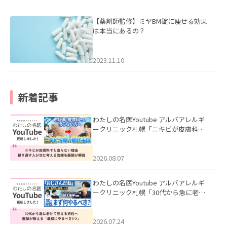
【薬剤師監修】ミヤBM錠に痩せる効果
は本当にあるの？
2023.11.10
新着記事
わたしの名医Youtube アルバアレルギ
ークリニック札幌「ニキビが皮膚科で
も治らない理由｜繰り返す人が次に考
える治療を医師が解説」を公開いたし
ました。
2026.08.07
わたしの名医Youtube アルバアレルギ
ークリニック札幌「30代から急に老け
て見える男性へ｜医師が教える「最初
にやるべき3つ」」を公開いたしまし
た。
2026.07.24