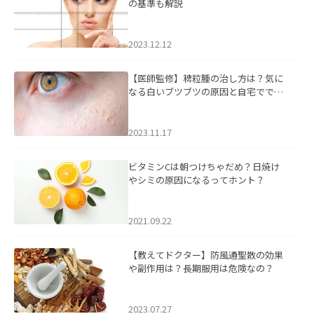
の基準も解説
2023.12.12
【医師監修】稗粒腫の治し方は？気に
なる白いブツブツの原因と自宅ででき
るケアについて
2023.11.17
ビタミンCは朝つけちゃだめ？日焼け
やシミの原因になるってホント？
2021.09.22
【教えてドクター】防風通聖散の効果
や副作用は？長期服用は危険なの？
2023.07.27