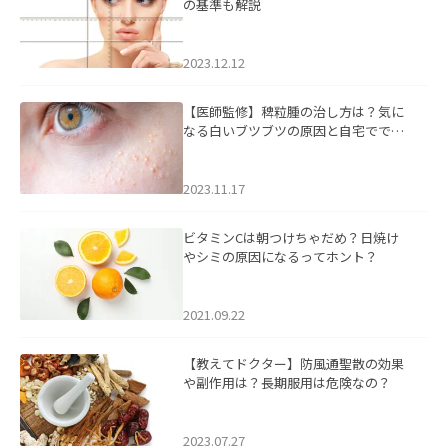
の基準も解説
2023.12.12
【医師監修】稗粒腫の治し方は？気に
なる白いブツブツの原因と自宅ででき
るケアについて
2023.11.17
ビタミンCは朝つけちゃだめ？日焼け
やシミの原因になるってホント？
2021.09.22
【教えてドクター】防風通聖散の効果
や副作用は？長期服用は危険なの？
2023.07.27