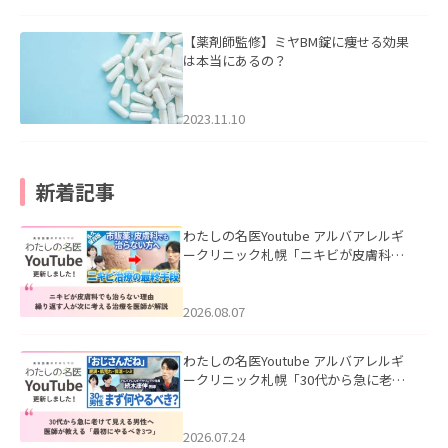
【薬剤師監修】ミヤBM錠に痩せる効果
は本当にあるの？
2023.11.10
新着記事
わたしの名医Youtube アルバアレルギ
ークリニック札幌「ニキビが皮膚科で
も治らない理由｜繰り返す人が次に考
える治療を医師が解説」を公開いたし
ました。
2026.08.07
わたしの名医Youtube アルバアレルギ
ークリニック札幌「30代から急に老け
て見える男性へ｜医師が教える「最初
にやるべき3つ」」を公開いたしまし
た。
2026.07.24