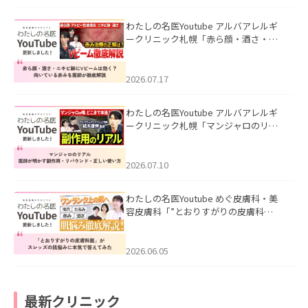
わたしの名医Youtube アルバアレルギ
ークリニック札幌「赤ら顔・酒さ・ニ
キビ跡にVビームは効く？向いている赤
みを医師が徹底解説」を公開いたしま
した。
2026.07.17
わたしの名医Youtube アルバアレルギ
ークリニック札幌「マンジャロのリア
ル｜医師が明かす副作用・リバウン
ド・正しい使い方」を公開いたしまし
た。
2026.07.10
わたしの名医Youtube めぐ皮膚科・美
容皮膚科「”とおりすがりの皮膚科
医”がスレッズの肌悩みに本気で答えて
みた」を公開いたしました。
2026.06.05
最新クリニック