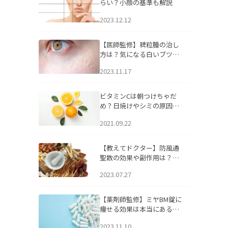
らい？小顔の基準も解説
2023.12.12
【医師監修】稗粒腫の治し
方は？気になる白いブツブ
ツの原因と自宅でできるケ
2023.11.17
アについて
ビタミンCは朝つけちゃだ
め？日焼けやシミの原因に
なるってホント？
2021.09.22
【教えてドクター】防風通
聖散の効果や副作用は？長
期服用は危険なの？
2023.07.27
【薬剤師監修】ミヤBM錠に
痩せる効果は本当にある
の？
2023.11.10