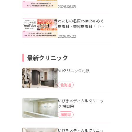
りすがりの皮膚科医”がスレ
2026.06.05
ッズの肌悩みに本気で答え
てみた」を公開いたしまし
た。
わたしの名医Youtube めぐ
皮膚科・美容皮膚科「【ヒ
アルロン酸×ボトックス併
2026.05.22
用】ハイブリッド注入を美
容皮膚科医が徹底解説」を
公開いたしました。
最新クリニック
MJクリニック札幌
北海道
いびきメディカルクリニッ
ク 福岡院
福岡県
いびきメディカルクリニッ