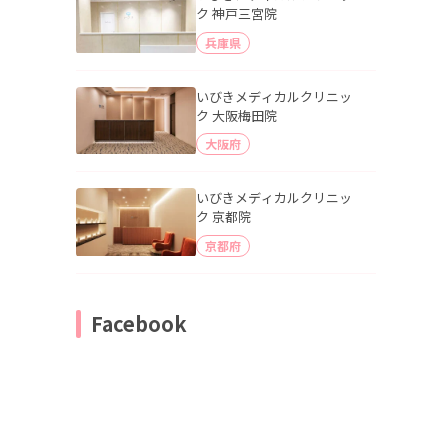
ク 神戸三宮院
兵庫県
いびきメディカルクリニッ
ク 大阪梅田院
大阪府
いびきメディカルクリニッ
ク 京都院
京都府
Facebook