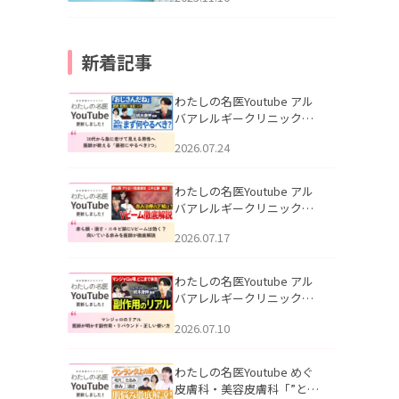
新着記事
わたしの名医Youtube アル
バアレルギークリニック札
幌「30代から急に老けて見
2026.07.24
える男性へ｜医師が教える
「最初にやるべき3つ」」を
公開いたしました。
わたしの名医Youtube アル
バアレルギークリニック札
幌「赤ら顔・酒さ・ニキビ
2026.07.17
跡にVビームは効く？向いて
いる赤みを医師が徹底解
説」を公開いたしました。
わたしの名医Youtube アル
バアレルギークリニック札
幌「マンジャロのリアル｜
2026.07.10
医師が明かす副作用・リバ
ウンド・正しい使い方」を
公開いたしました。
わたしの名医Youtube めぐ
皮膚科・美容皮膚科「”とお