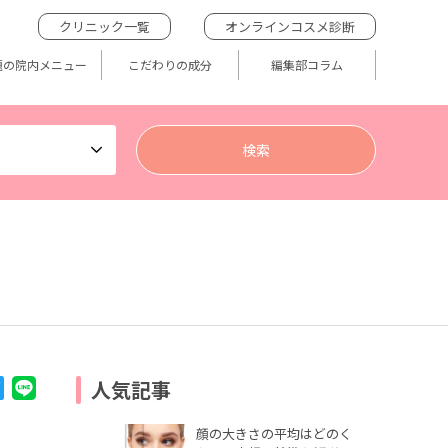
クリニック一覧
オンラインコスメ診断
題の院内メニュー
こだわりの成分
編集部コラム
人気記事
顔の大きさの平均はどのく