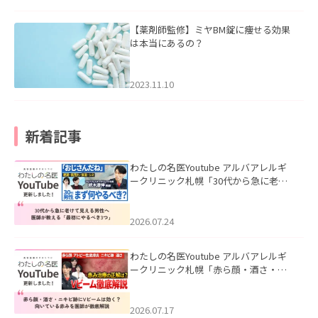
【薬剤師監修】ミヤBM錠に痩せる効果
は本当にあるの？
2023.11.10
新着記事
わたしの名医Youtube アルバアレルギ
ークリニック札幌「30代から急に老け
て見える男性へ｜医師が教える「最初
にやるべき3つ」」を公開いたしまし
た。
2026.07.24
わたしの名医Youtube アルバアレルギ
ークリニック札幌「赤ら顔・酒さ・ニ
キビ跡にVビームは効く？向いている赤
みを医師が徹底解説」を公開いたしま
した。
2026.07.17