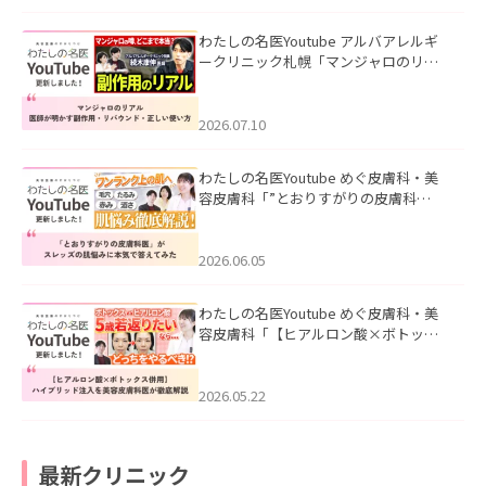
わたしの名医Youtube アルバアレルギ
ークリニック札幌「マンジャロのリア
ル｜医師が明かす副作用・リバウン
ド・正しい使い方」を公開いたしまし
た。
2026.07.10
わたしの名医Youtube めぐ皮膚科・美
容皮膚科「”とおりすがりの皮膚科
医”がスレッズの肌悩みに本気で答えて
みた」を公開いたしました。
2026.06.05
わたしの名医Youtube めぐ皮膚科・美
容皮膚科「【ヒアルロン酸×ボトック
ス併用】ハイブリッド注入を美容皮膚
科医が徹底解説」を公開いたしまし
た。
2026.05.22
最新クリニック