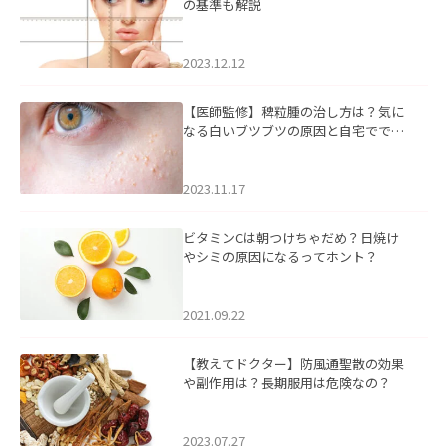
の基準も解説
2023.12.12
【医師監修】稗粒腫の治し方は？気に
なる白いブツブツの原因と自宅ででき
るケアについて
2023.11.17
ビタミンCは朝つけちゃだめ？日焼け
やシミの原因になるってホント？
2021.09.22
【教えてドクター】防風通聖散の効果
や副作用は？長期服用は危険なの？
2023.07.27