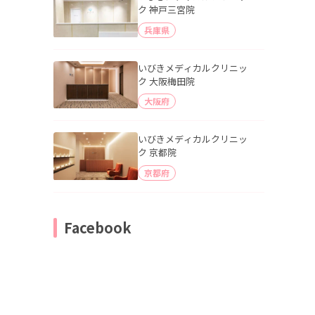
ク 神戸三宮院
兵庫県
いびきメディカルクリニッ
ク 大阪梅田院
大阪府
いびきメディカルクリニッ
ク 京都院
京都府
Facebook