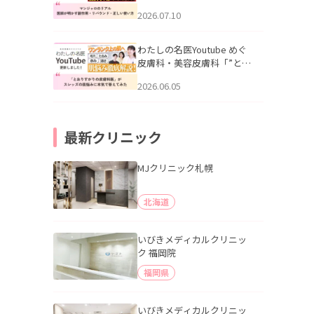
幌「マンジャロのリアル｜
2026.07.10
医師が明かす副作用・リバ
ウンド・正しい使い方」を
公開いたしました。
わたしの名医Youtube めぐ
皮膚科・美容皮膚科「”とお
りすがりの皮膚科医”がスレ
2026.06.05
ッズの肌悩みに本気で答え
てみた」を公開いたしまし
た。
最新クリニック
MJクリニック札幌
北海道
いびきメディカルクリニッ
ク 福岡院
福岡県
いびきメディカルクリニッ