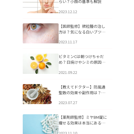
らい？小顔の基準も解説
2023.12.12
【医師監修】稗粒腫の治し
方は？気になる白いブツブ
ツの原因と自宅でできるケ
2023.11.17
アについて
ビタミンCは朝つけちゃだ
め？日焼けやシミの原因に
なるってホント？
2021.09.22
【教えてドクター】防風通
聖散の効果や副作用は？長
期服用は危険なの？
2023.07.27
【薬剤師監修】ミヤBM錠に
痩せる効果は本当にある
の？
2023.11.10