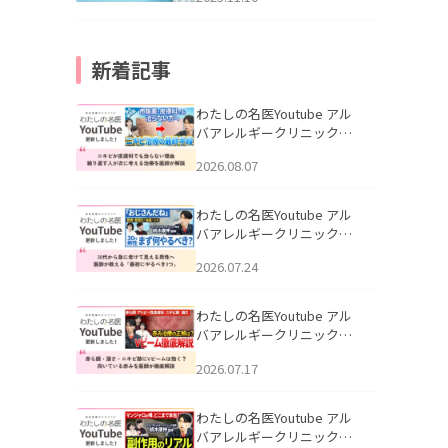
新着記事
わたしの名医Youtube アル
バアレルギークリニック札
幌「ニキビが皮膚科でも治
2026.08.07
らない理由｜繰り返す人が
次に考える治療を医師が解
説」を公開いたしました。
わたしの名医Youtube アル
バアレルギークリニック札
幌「30代から急に老けて見
2026.07.24
える男性へ｜医師が教える
「最初にやるべき3つ」」を
公開いたしました。
わたしの名医Youtube アル
バアレルギークリニック札
幌「赤ら顔・酒さ・ニキビ
2026.07.17
跡にVビームは効く？向いて
いる赤みを医師が徹底解
説」を公開いたしました。
わたしの名医Youtube アル
バアレルギークリニック札