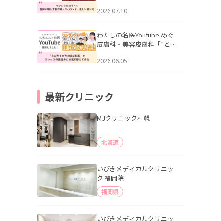
幌「マンジャロのリアル｜
2026.07.10
医師が明かす副作用・リバ
ウンド・正しい使い方」を
公開いたしました。
わたしの名医Youtube めぐ
皮膚科・美容皮膚科「”とお
りすがりの皮膚科医”がスレ
2026.06.05
ッズの肌悩みに本気で答え
てみた」を公開いたしまし
た。
最新クリニック
MJクリニック札幌
北海道
いびきメディカルクリニッ
ク 福岡院
福岡県
いびきメディカルクリニッ