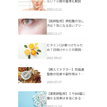
らい？小顔の基準も解説
2023.12.12
【医師監修】稗粒腫の治し
方は？気になる白いブツブ
ツの原因と自宅でできるケ
2023.11.17
アについて
ビタミンCは朝つけちゃだ
め？日焼けやシミの原因に
なるってホント？
2021.09.22
【教えてドクター】防風通
聖散の効果や副作用は？長
期服用は危険なの？
2023.07.27
【薬剤師監修】ミヤBM錠に
痩せる効果は本当にある
の？
2023.11.10