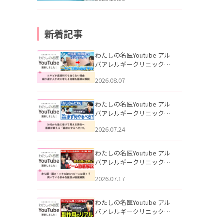
新着記事
わたしの名医Youtube アル
バアレルギークリニック札
幌「ニキビが皮膚科でも治
2026.08.07
らない理由｜繰り返す人が
次に考える治療を医師が解
説」を公開いたしました。
わたしの名医Youtube アル
バアレルギークリニック札
幌「30代から急に老けて見
2026.07.24
える男性へ｜医師が教える
「最初にやるべき3つ」」を
公開いたしました。
わたしの名医Youtube アル
バアレルギークリニック札
幌「赤ら顔・酒さ・ニキビ
2026.07.17
跡にVビームは効く？向いて
いる赤みを医師が徹底解
説」を公開いたしました。
わたしの名医Youtube アル
バアレルギークリニック札