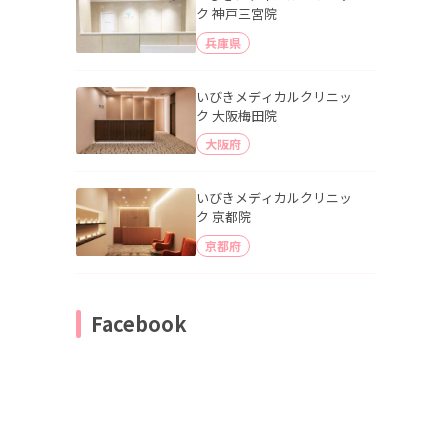
ク 神戸三宮院
兵庫県
いびきメディカルクリニッ
ク 大阪梅田院
大阪府
いびきメディカルクリニッ
ク 京都院
京都府
Facebook