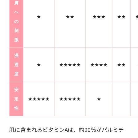
膚
へ
★
★★
★★★
★★
の
刺
激
浸
透
★
★★★★★
★★★★
★★
度
安
定
★★★★★
★★★★★
★
性
肌に含まれるビタミンAは、約90％がパルミチ