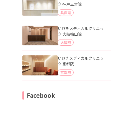
ク 神戸三宮院
兵庫県
いびきメディカルクリニッ
ク 大阪梅田院
大阪府
いびきメディカルクリニッ
ク 京都院
京都府
Facebook