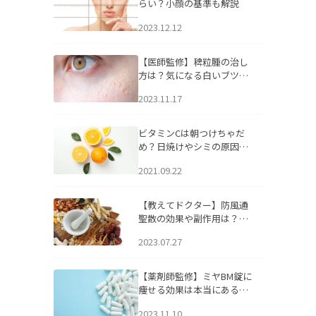
らい？小顔の基準も解説
2023.12.12
【医師監修】稗粒腫の治し
方は？気になる白いブツブ
ツの原因と自宅でできるケ
2023.11.17
アについて
ビタミンCは朝つけちゃだ
め？日焼けやシミの原因に
なるってホント？
2021.09.22
【教えてドクター】防風通
聖散の効果や副作用は？長
期服用は危険なの？
2023.07.27
【薬剤師監修】ミヤBM錠に
痩せる効果は本当にある
の？
2023.11.10