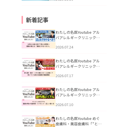
新着記事
わたしの名医Youtube アル
バアレルギークリニック札
幌「30代から急に老けて見
2026.07.24
える男性へ｜医師が教える
「最初にやるべき3つ」」を
公開いたしました。
わたしの名医Youtube アル
バアレルギークリニック札
幌「赤ら顔・酒さ・ニキビ
2026.07.17
跡にVビームは効く？向いて
いる赤みを医師が徹底解
説」を公開いたしました。
わたしの名医Youtube アル
バアレルギークリニック札
幌「マンジャロのリアル｜
2026.07.10
医師が明かす副作用・リバ
ウンド・正しい使い方」を
公開いたしました。
わたしの名医Youtube めぐ
皮膚科・美容皮膚科「”とお