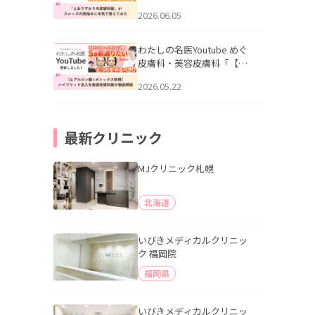
りすがりの皮膚科医”がスレ
2026.06.05
ッズの肌悩みに本気で答え
てみた」を公開いたしまし
た。
わたしの名医Youtube めぐ
皮膚科・美容皮膚科「【ヒ
アルロン酸×ボトックス併
2026.05.22
用】ハイブリッド注入を美
容皮膚科医が徹底解説」を
公開いたしました。
最新クリニック
MJクリニック札幌
北海道
いびきメディカルクリニッ
ク 福岡院
福岡県
いびきメディカルクリニッ