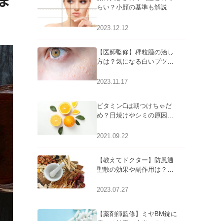
ま
らい？小顔の基準も解説
2023.12.12
【医師監修】稗粒腫の治し
方は？気になる白いブツブ
ツの原因と自宅でできるケ
アについて
2023.11.17
ビタミンCは朝つけちゃだ
め？日焼けやシミの原因に
なるってホント？
2021.09.22
【教えてドクター】防風通
聖散の効果や副作用は？長
期服用は危険なの？
2023.07.27
【薬剤師監修】ミヤBM錠に