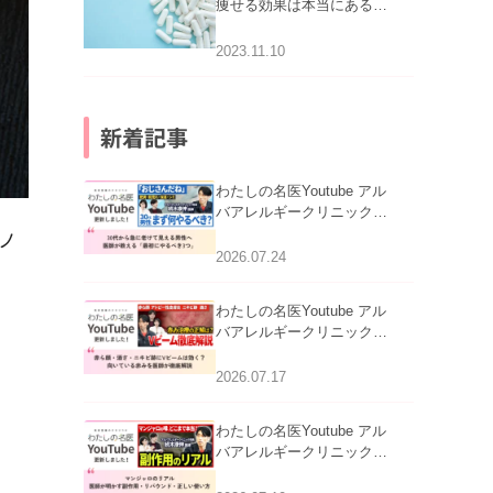
痩せる効果は本当にある
の？
2023.11.10
新着記事
わたしの名医Youtube アル
バアレルギークリニック札
幌「30代から急に老けて見
ノ
える男性へ｜医師が教える
2026.07.24
「最初にやるべき3つ」」を
公開いたしました。
わたしの名医Youtube アル
バアレルギークリニック札
幌「赤ら顔・酒さ・ニキビ
跡にVビームは効く？向い
2026.07.17
ま
ている赤みを医師が徹底解
説」を公開いたしました。
わたしの名医Youtube アル
バアレルギークリニック札
幌「マンジャロのリアル｜