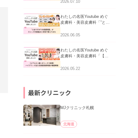
医師が明かす副作用・リバ
2026.07.10
ウンド・正しい使い方」を
公開いたしました。
わたしの名医Youtube めぐ
皮膚科・美容皮膚科「”とお
りすがりの皮膚科医”がスレ
ッズの肌悩みに本気で答え
2026.06.05
てみた」を公開いたしまし
た。
わたしの名医Youtube めぐ
皮膚科・美容皮膚科「【ヒ
アルロン酸×ボトックス併
用】ハイブリッド注入を美
2026.05.22
容皮膚科医が徹底解説」を
公開いたしました。
最新クリニック
MJクリニック札幌
北海道