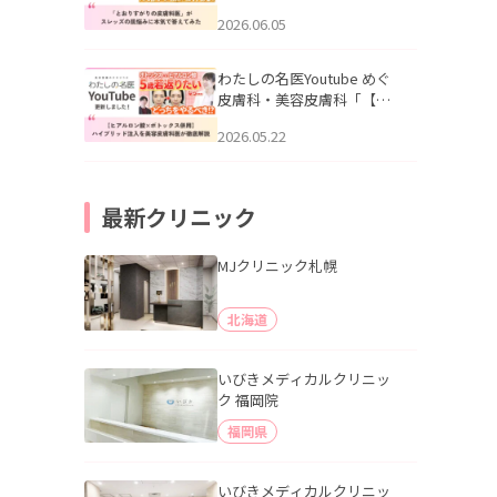
りすがりの皮膚科医”がスレ
2026.06.05
ッズの肌悩みに本気で答え
てみた」を公開いたしまし
た。
わたしの名医Youtube めぐ
皮膚科・美容皮膚科「【ヒ
アルロン酸×ボトックス併
2026.05.22
用】ハイブリッド注入を美
容皮膚科医が徹底解説」を
公開いたしました。
最新クリニック
MJクリニック札幌
北海道
いびきメディカルクリニッ
ク 福岡院
福岡県
いびきメディカルクリニッ