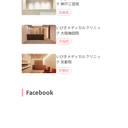
ク 神戸三宮院
兵庫県
いびきメディカルクリニッ
ク 大阪梅田院
大阪府
いびきメディカルクリニッ
ク 京都院
京都府
Facebook