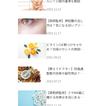
らい？小顔の基準も解説
2023.12.12
【医師監修】稗粒腫の治し
方は？気になる白いブツブ
ツの原因と自宅でできるケ
2023.11.17
アについて
ビタミンCは朝つけちゃだ
め？日焼けやシミの原因に
なるってホント？
2021.09.22
【教えてドクター】防風通
聖散の効果や副作用は？長
期服用は危険なの？
2023.07.27
【薬剤師監修】ミヤBM錠に
痩せる効果は本当にある
の？
2023.11.10