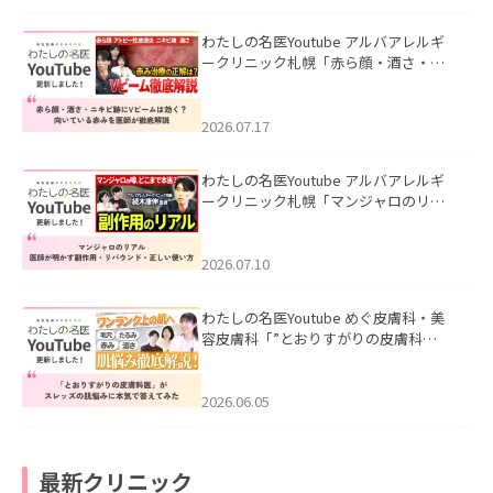
わたしの名医Youtube アルバアレルギ
ークリニック札幌「赤ら顔・酒さ・ニ
キビ跡にVビームは効く？向いている赤
みを医師が徹底解説」を公開いたしま
した。
2026.07.17
わたしの名医Youtube アルバアレルギ
ークリニック札幌「マンジャロのリア
ル｜医師が明かす副作用・リバウン
ド・正しい使い方」を公開いたしまし
た。
2026.07.10
わたしの名医Youtube めぐ皮膚科・美
容皮膚科「”とおりすがりの皮膚科
医”がスレッズの肌悩みに本気で答えて
みた」を公開いたしました。
2026.06.05
最新クリニック