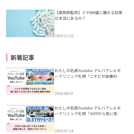
【薬剤師監修】ミヤBM錠に痩せる効果
は本当にあるの？
2023.11.10
新着記事
わたしの名医Youtube アルバアレルギ
ークリニック札幌「ニキビが皮膚科で
も治らない理由｜繰り返す人が次に考
える治療を医師が解説」を公開いたし
ました。
2026.08.07
わたしの名医Youtube アルバアレルギ
ークリニック札幌「30代から急に老け
て見える男性へ｜医師が教える「最初
にやるべき3つ」」を公開いたしまし
た。
2026.07.24