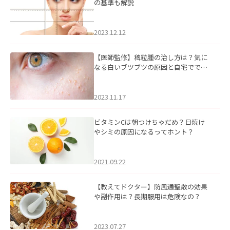
の基準も解説
2023.12.12
【医師監修】稗粒腫の治し方は？気に
なる白いブツブツの原因と自宅ででき
るケアについて
2023.11.17
ビタミンCは朝つけちゃだめ？日焼け
やシミの原因になるってホント？
2021.09.22
【教えてドクター】防風通聖散の効果
や副作用は？長期服用は危険なの？
2023.07.27