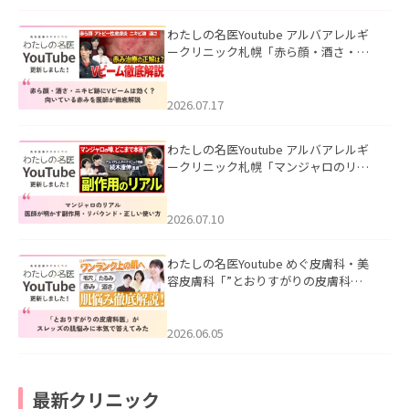
わたしの名医Youtube アルバアレルギ
ークリニック札幌「赤ら顔・酒さ・ニ
キビ跡にVビームは効く？向いている赤
みを医師が徹底解説」を公開いたしま
した。
2026.07.17
わたしの名医Youtube アルバアレルギ
ークリニック札幌「マンジャロのリア
ル｜医師が明かす副作用・リバウン
ド・正しい使い方」を公開いたしまし
た。
2026.07.10
わたしの名医Youtube めぐ皮膚科・美
容皮膚科「”とおりすがりの皮膚科
医”がスレッズの肌悩みに本気で答えて
みた」を公開いたしました。
2026.06.05
最新クリニック