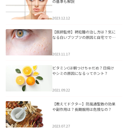
の基準も解説
2023.12.12
【医師監修】稗粒腫の治し方は？気に
なる白いブツブツの原因と自宅ででき
るケアについて
2023.11.17
ビタミンCは朝つけちゃだめ？日焼け
やシミの原因になるってホント？
2021.09.22
【教えてドクター】防風通聖散の効果
や副作用は？長期服用は危険なの？
2023.07.27