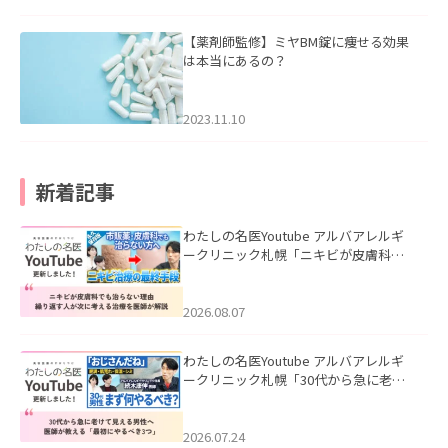
【薬剤師監修】ミヤBM錠に痩せる効果
は本当にあるの？
2023.11.10
新着記事
わたしの名医Youtube アルバアレルギ
ークリニック札幌「ニキビが皮膚科で
も治らない理由｜繰り返す人が次に考
える治療を医師が解説」を公開いたし
ました。
2026.08.07
わたしの名医Youtube アルバアレルギ
ークリニック札幌「30代から急に老け
て見える男性へ｜医師が教える「最初
にやるべき3つ」」を公開いたしまし
た。
2026.07.24