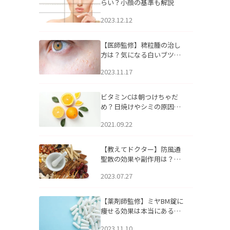
らい？小顔の基準も解説
2023.12.12
【医師監修】稗粒腫の治し
方は？気になる白いブツブ
ツの原因と自宅でできるケ
2023.11.17
アについて
ビタミンCは朝つけちゃだ
め？日焼けやシミの原因に
なるってホント？
2021.09.22
【教えてドクター】防風通
聖散の効果や副作用は？長
期服用は危険なの？
2023.07.27
【薬剤師監修】ミヤBM錠に
痩せる効果は本当にある
の？
2023.11.10