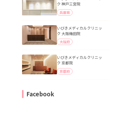
ク 神戸三宮院
兵庫県
いびきメディカルクリニッ
ク 大阪梅田院
大阪府
いびきメディカルクリニッ
ク 京都院
京都府
Facebook