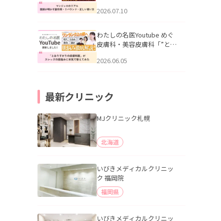
幌「マンジャロのリアル｜
2026.07.10
医師が明かす副作用・リバ
ウンド・正しい使い方」を
公開いたしました。
わたしの名医Youtube めぐ
皮膚科・美容皮膚科「”とお
りすがりの皮膚科医”がスレ
2026.06.05
ッズの肌悩みに本気で答え
てみた」を公開いたしまし
た。
最新クリニック
MJクリニック札幌
北海道
いびきメディカルクリニッ
ク 福岡院
福岡県
いびきメディカルクリニッ