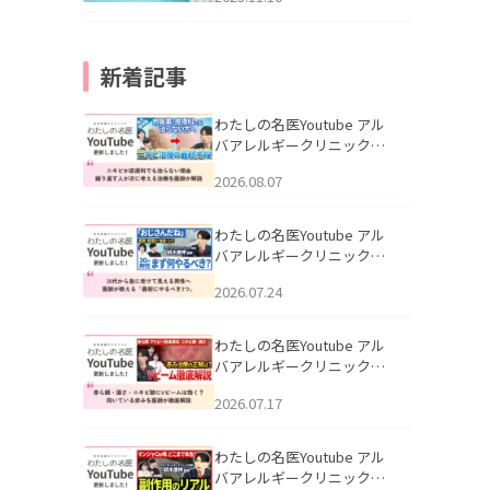
新着記事
わたしの名医Youtube アル
バアレルギークリニック札
幌「ニキビが皮膚科でも治
2026.08.07
らない理由｜繰り返す人が
次に考える治療を医師が解
説」を公開いたしました。
わたしの名医Youtube アル
バアレルギークリニック札
幌「30代から急に老けて見
2026.07.24
える男性へ｜医師が教える
「最初にやるべき3つ」」を
公開いたしました。
わたしの名医Youtube アル
バアレルギークリニック札
幌「赤ら顔・酒さ・ニキビ
2026.07.17
跡にVビームは効く？向いて
いる赤みを医師が徹底解
説」を公開いたしました。
わたしの名医Youtube アル
バアレルギークリニック札