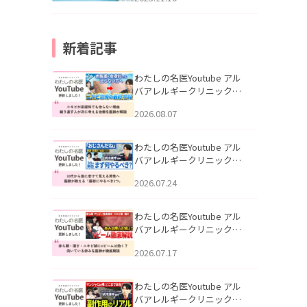
新着記事
わたしの名医Youtube アル
バアレルギークリニック札
幌「ニキビが皮膚科でも治
2026.08.07
らない理由｜繰り返す人が
次に考える治療を医師が解
説」を公開いたしました。
わたしの名医Youtube アル
バアレルギークリニック札
幌「30代から急に老けて見
2026.07.24
える男性へ｜医師が教える
「最初にやるべき3つ」」を
公開いたしました。
わたしの名医Youtube アル
バアレルギークリニック札
幌「赤ら顔・酒さ・ニキビ
2026.07.17
跡にVビームは効く？向いて
いる赤みを医師が徹底解
説」を公開いたしました。
わたしの名医Youtube アル
バアレルギークリニック札