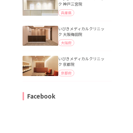
ク 神戸三宮院
兵庫県
いびきメディカルクリニッ
ク 大阪梅田院
大阪府
いびきメディカルクリニッ
ク 京都院
京都府
Facebook