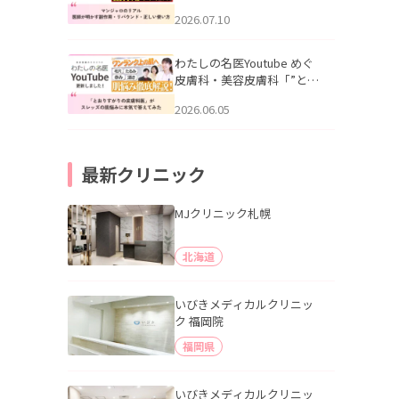
幌「マンジャロのリアル｜
2026.07.10
医師が明かす副作用・リバ
ウンド・正しい使い方」を
公開いたしました。
わたしの名医Youtube めぐ
皮膚科・美容皮膚科「”とお
りすがりの皮膚科医”がスレ
2026.06.05
ッズの肌悩みに本気で答え
てみた」を公開いたしまし
た。
最新クリニック
MJクリニック札幌
北海道
いびきメディカルクリニッ
ク 福岡院
福岡県
いびきメディカルクリニッ