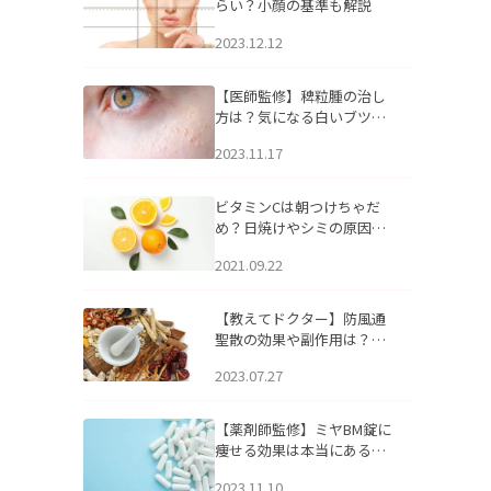
らい？小顔の基準も解説
2023.12.12
【医師監修】稗粒腫の治し
方は？気になる白いブツブ
ツの原因と自宅でできるケ
2023.11.17
アについて
ビタミンCは朝つけちゃだ
め？日焼けやシミの原因に
なるってホント？
2021.09.22
【教えてドクター】防風通
聖散の効果や副作用は？長
期服用は危険なの？
2023.07.27
【薬剤師監修】ミヤBM錠に
痩せる効果は本当にある
の？
2023.11.10