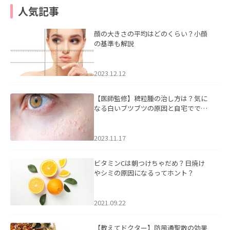
人気記事
顔の大きさの平均はどのくらい？小顔
の基準も解説
2023.12.12
【医師監修】稗粒腫の治し方は？気に
なる白いブツブツの原因と自宅ででき
るケアについて
2023.11.17
ビタミンCは朝つけちゃだめ？日焼け
やシミの原因になるってホント？
2021.09.22
【教えてドクター】防風通聖散の効果