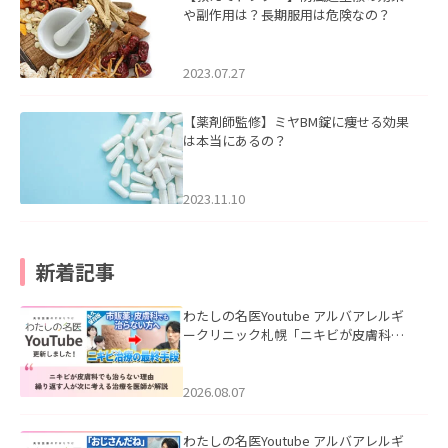
や副作用は？長期服用は危険なの？
2023.07.27
【薬剤師監修】ミヤBM錠に痩せる効果
は本当にあるの？
2023.11.10
新着記事
わたしの名医Youtube アルバアレルギ
ークリニック札幌「ニキビが皮膚科で
も治らない理由｜繰り返す人が次に考
える治療を医師が解説」を公開いたし
ました。
2026.08.07
わたしの名医Youtube アルバアレルギ