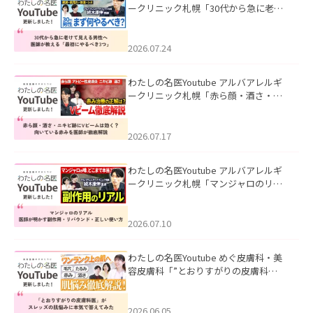
ークリニック札幌「30代から急に老け
て見える男性へ｜医師が教える「最初
にやるべき3つ」」を公開いたしまし
た。
2026.07.24
わたしの名医Youtube アルバアレルギ
ークリニック札幌「赤ら顔・酒さ・ニ
キビ跡にVビームは効く？向いている赤
みを医師が徹底解説」を公開いたしま
した。
2026.07.17
わたしの名医Youtube アルバアレルギ
ークリニック札幌「マンジャロのリア
ル｜医師が明かす副作用・リバウン
ド・正しい使い方」を公開いたしまし
た。
2026.07.10
わたしの名医Youtube めぐ皮膚科・美
容皮膚科「”とおりすがりの皮膚科
医”がスレッズの肌悩みに本気で答えて
みた」を公開いたしました。
2026.06.05