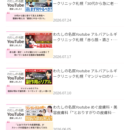
ークリニック札幌「30代から急に老け
て見える男性へ｜医師が教える「最初
にやるべき3つ」」を公開いたしまし
た。
2026.07.24
わたしの名医Youtube アルバアレルギ
ークリニック札幌「赤ら顔・酒さ・ニ
キビ跡にVビームは効く？向いている赤
みを医師が徹底解説」を公開いたしま
した。
2026.07.17
わたしの名医Youtube アルバアレルギ
ークリニック札幌「マンジャロのリア
ル｜医師が明かす副作用・リバウン
ド・正しい使い方」を公開いたしまし
た。
2026.07.10
わたしの名医Youtube めぐ皮膚科・美
容皮膚科「”とおりすがりの皮膚科
医”がスレッズの肌悩みに本気で答えて
みた」を公開いたしました。
2026.06.05