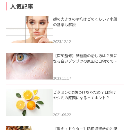
人気記事
顔の大きさの平均はどのくらい？小顔
の基準も解説
2023.12.12
【医師監修】稗粒腫の治し方は？気に
なる白いブツブツの原因と自宅ででき
るケアについて
2023.11.17
ビタミンCは朝つけちゃだめ？日焼け
やシミの原因になるってホント？
2021.09.22
【教えてドクター】防風通聖散の効果