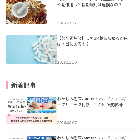
や副作用は？長期服用は危険なの？
2023.07.27
【薬剤師監修】ミヤBM錠に痩せる効果
は本当にあるの？
2023.11.10
新着記事
わたしの名医Youtube アルバアレルギ
ークリニック札幌「ニキビが皮膚科で
も治らない理由｜繰り返す人が次に考
える治療を医師が解説」を公開いたし
ました。
2026.08.07
わたしの名医Youtube アルバアレルギ